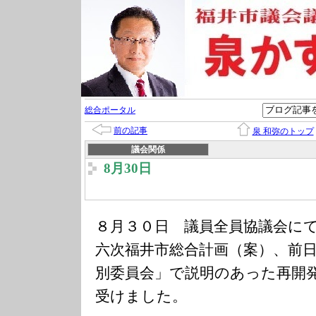
総合ポータル
前の記事
泉 和弥のトップ
議会関係
8月30日
８月３０日 議員全員協議会に
六次福井市総合計画（案）、前
別委員会」で説明のあった再開
受けました。