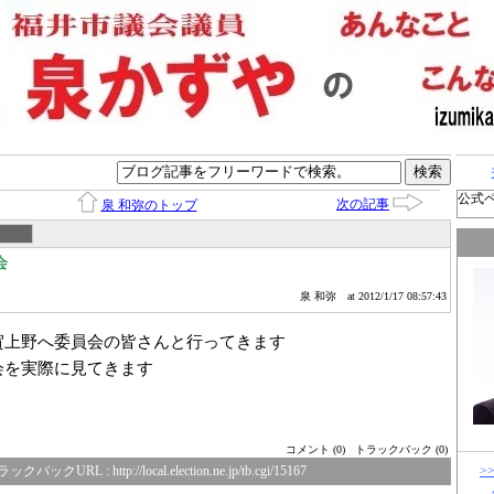
公式
次の記事
泉 和弥のトップ
会
泉 和弥
at 2012/1/17 08:57:43
上野へ委員会の皆さんと行ってきます
会を実際に見てきます
コメント (0)
トラックバック (0)
>
ラックバックURL :
http://local.election.ne.jp/tb.cgi/15167