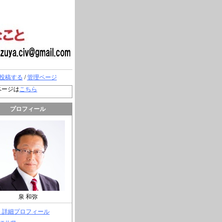
投稿する
/
管理ページ
ページは
こちら
プロフィール
泉 和弥
> 詳細プロフィール