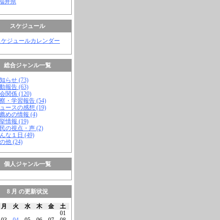
 福井県
スケジュール
スケジュールカレンダー
総合ジャンル一覧
知らせ (73)
動報告 (63)
会関係 (120)
視察・学習報告 (54)
ニュースの感想 (19)
お薦めの情報 (4)
挙情報 (19)
市民の視点・声 (2)
こんな１日 (49)
の他 (24)
個人ジャンル一覧
8 月 の更新状況
月
火
水
木
金
土
01
03
04
05
06
07
08