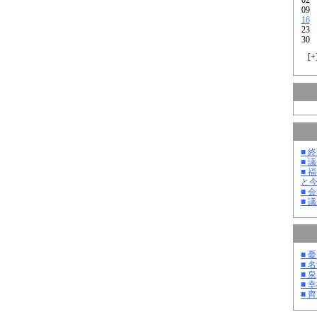
09
16
23
30
[
+
■ 
■ 
■ 
と
■ 
■ 
■ 
■ 
■ 泉
■ 
■ 