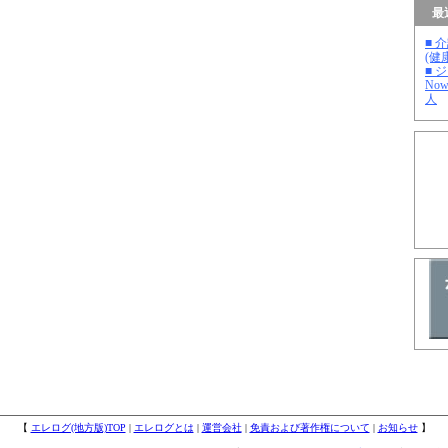
最
■ 
(健
■ 
No
人
【
エレログ(地方版)TOP
|
エレログとは
|
運営会社
|
免責および著作権について
|
お知らせ
】