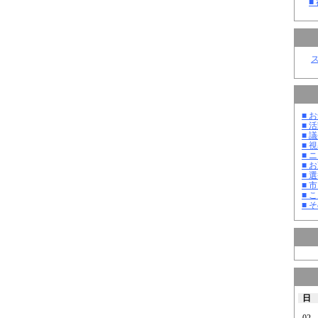
■
■ お
■ 活
■ 議
■ 
■ 
■ 
■ 選
■ 
■ 
■ そ
日
02