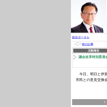
総合ポータル
前の記事
活動報告
議会改革特別委員
今日、明日と伊賀
市民との意見交換
ト