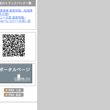
近のトラックバック一覧
介護保険 最新情報 - 知識陣
康 介護)
ジミー大西 最新情報 -
wpie (なうぴー) お笑い芸