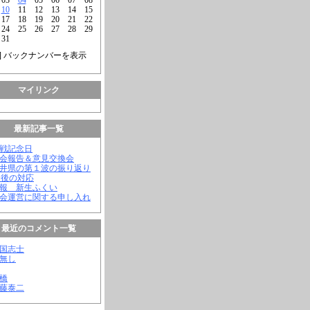
10
11
12
13
14
15
17
18
19
20
21
22
24
25
26
27
28
29
31
] バックナンバーを表示
マイリンク
最新記事一覧
終戦記念日
議会報告＆意見交換会
福井県の第１波の振り返り
今後の対応
会報 新生ふくい
議会運営に関する申し入れ
最近のコメント一覧
憂国志士
名無し
幸橋
齊藤泰二