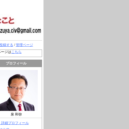
投稿する
/
管理ページ
ページは
こちら
プロフィール
泉 和弥
> 詳細プロフィール