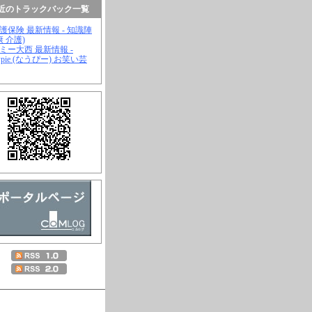
近のトラックバック一覧
介護保険 最新情報 - 知識陣
康 介護)
ジミー大西 最新情報 -
wpie (なうぴー) お笑い芸