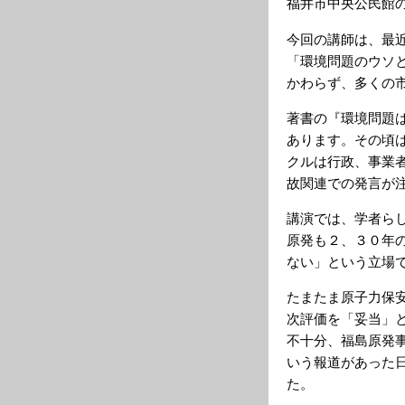
福井市中央公民館
今回の講師は、最
「環境問題のウソ
かわらず、多くの
著書の『環境問題
あります。その頃
クルは行政、事業
故関連での発言が
講演では、学者ら
原発も２、３０年
ない」という立場
たまたま原子力保
次評価を「妥当」
不十分、福島原発
いう報道があった
た。