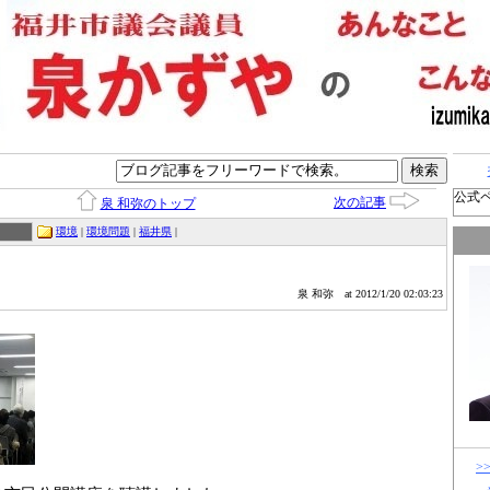
公式
次の記事
泉 和弥のトップ
環境
|
環境問題
|
福井県
|
泉 和弥
at 2012/1/20 02:03:23
>