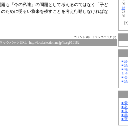
09
問題も「今の私達」の問題として考えるのではなく「子ど
16
」のために明るい将来を残すことを考え行動しなければな
23
30
[
+
コメント (0)
トラックバック (0)
ラックバックURL :
http://local.election.ne.jp/tb.cgi/15182
■ 
■ 
■ 
と
■ 
■ 
■ 
■ 
■ 泉
■ 
■ 