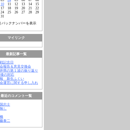
10
11
12
13
14
15
17
18
19
20
21
22
24
25
26
27
28
29
31
] バックナンバーを表示
マイリンク
最新記事一覧
終戦記念日
議会報告＆意見交換会
福井県の第１波の振り返り
今後の対応
会報 新生ふくい
議会運営に関する申し入れ
最近のコメント一覧
憂国志士
名無し
幸橋
齊藤泰二