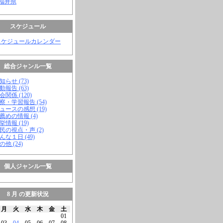
 福井県
スケジュール
スケジュールカレンダー
総合ジャンル一覧
知らせ (73)
動報告 (63)
会関係 (120)
視察・学習報告 (54)
ニュースの感想 (19)
お薦めの情報 (4)
挙情報 (19)
市民の視点・声 (2)
こんな１日 (49)
の他 (24)
個人ジャンル一覧
8 月 の更新状況
月
火
水
木
金
土
01
03
04
05
06
07
08