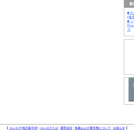
最
■ 
(健
■ 
No
人
【
エレログ(地方版)TOP
|
エレログとは
|
運営会社
|
免責および著作権について
|
お知らせ
】