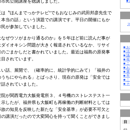
の市民公開講座を聴講しました。
■
近は〝ほんまでっかテレビ″でもおなじみの武田邦彦先生で
と本当の話」という演題での講演です。平日の開催にもか
市民が参加していました。
はなぜウソがまかり通るのか』を５年ほど前に読んだ事が
はダイオキシン問題が大きく報道されているなか、リサイ
■ お
者のごまかしだと書かれていました。最近は福島の原発事
■ 活
■ 議
注目されています。
■ 
■ 
■ 
しい話、展開で、（確率的に、統計学的にみて）「福井の
■ 選
■ 
のうちにやられる」とばっさり、現在の原発は「安全では
■ 
で話されていました。
■ そ
安院が関西電力大飯発電所３、４号機のストレステスト一
と示したが、福井県も大飯町も再稼働の判断材料としては
事故の知見を反映した新たな「安全基準」が必要不可欠と
日の講演だったので大変関心を持って聞くことができまし
日
02