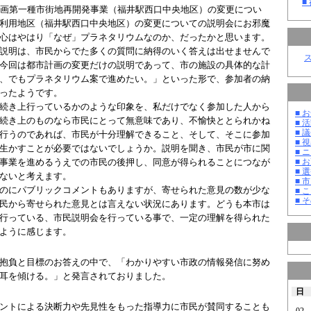
■
計画第一種市街地再開発事業（福井駅西口中央地区）の変更につい
利用地区（福井駅西口中央地区）の変更についての説明会にお邪魔
心はやはり「なぜ」プラネタリウムなのか、だったかと思います。
説明は、市民からでた多くの質問に納得のいく答えは出せませんで
今回は都市計画の変更だけの説明であって、市の施設の具体的な計
、でもプラネタリウム案で進めたい。」といった形で、参加者の納
ったようです。
続き上行っているかのような印象を、私だけでなく参加した人から
■ お
続き上のものなら市民にとって無意味であり、不愉快ととられかね
■ 活
行うのであれば、市民が十分理解できること、そして、そこに参加
■ 議
■ 
生かすことが必要ではないでしょうか。説明を聞き、市民が市に関
■ 
事業を進めるうえでの市民の後押し、同意が得られることにつなが
■ 
■ 選
ないと考えます。
■ 
のにパブリックコメントもありますが、寄せられた意見の数が少な
■ 
■ そ
民から寄せられた意見とは言えない状況にあります。どうも本市は
行っている、市民説明会を行っている事で、一定の理解を得られた
ように感じます。
抱負と目標のお答えの中で、「わかりやすい市政の情報発信に努め
耳を傾ける。」と発言されておりました。
日
ントによる決断力や先見性をもった指導力に市民が賛同することも
02