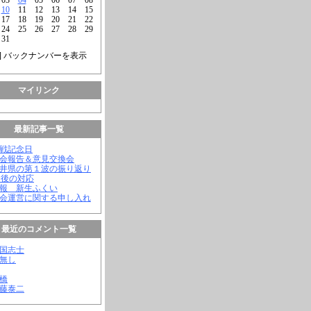
10
11
12
13
14
15
17
18
19
20
21
22
24
25
26
27
28
29
31
] バックナンバーを表示
マイリンク
最新記事一覧
終戦記念日
議会報告＆意見交換会
福井県の第１波の振り返り
今後の対応
会報 新生ふくい
議会運営に関する申し入れ
最近のコメント一覧
憂国志士
名無し
幸橋
齊藤泰二