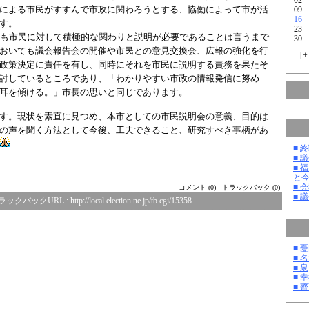
による市民がすすんで市政に関わろうとする、協働によって市が活
09
16
す。
23
員も市民に対して積極的な関わりと説明が必要であることは言うまで
30
おいても議会報告会の開催や市民との意見交換会、広報の強化を行
[
+
政策決定に責任を有し、同時にそれを市民に説明する責務を果たそ
討しているところであり、
「わかりやすい市政の情報発信に努め
耳を傾ける。」市長の思いと同じであります
。
す。現状を素直に見つめ、本市としての市民説明会の意義、目的は
の声を聞く方法として今後、工夫できること、研究すべき事柄があ
■ 
■ 
■ 
と
■ 
コメント (0)
トラックバック (0)
■ 
ラックバックURL :
http://local.election.ne.jp/tb.cgi/15358
■ 
■ 
■ 泉
■ 
■ 