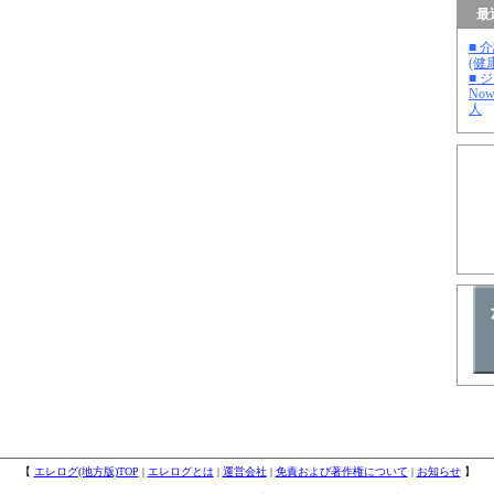
最
■ 
(健
■ 
No
人
【
エレログ(地方版)TOP
|
エレログとは
|
運営会社
|
免責および著作権について
|
お知らせ
】