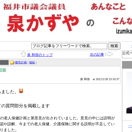
公式
次の記事
泉 和弥のトップ
都市計画
|
福祉
|
日目
泉 和弥
at 2012/2/28 23:10:37
ちました。
ての質問部分を掲載します
市の老人保健計画と第
意見が出されていました。意見の中には説明が
認や誤解、今までの老人保健、介護保険に関する説明が不足してい
>
りました。