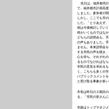
先日は、福井都市
て、福井都市計画高度
しました。参加者の関
しかし、ここでも市の
した。「とりあえず、
画は今後検討していく
得がいくものではなか
どちらの説明会も、手
の声もありました。手
ません。本来説明会を
する市民の声を聴き、
心を持ち、それぞれの
るものでなければなら
市民の意見を求めるも
く、こちらも多くの市
パブリックコメントを
と受け取る事象が多い
市長は昨日の２期目の
る」「市民の皆さんに
市政はトップマネジメ