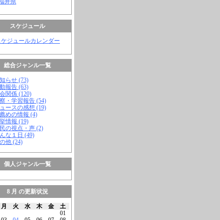
 福井県
スケジュール
スケジュールカレンダー
総合ジャンル一覧
知らせ (73)
動報告 (63)
会関係 (120)
視察・学習報告 (54)
ニュースの感想 (19)
お薦めの情報 (4)
挙情報 (19)
市民の視点・声 (2)
こんな１日 (49)
の他 (24)
個人ジャンル一覧
8 月 の更新状況
月
火
水
木
金
土
01
03
04
05
06
07
08