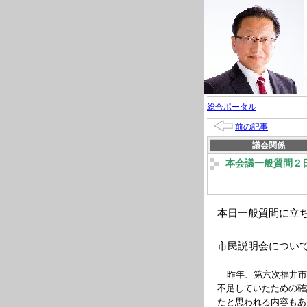
総合ポータル
前の記事
議会関係
本会議一般質問２
本日一般質問に立
市民説明会につい
昨年、
第六次福井
不足していたための確
たと思われる内容もあ