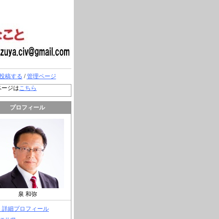
投稿する
/
管理ページ
ページは
こちら
プロフィール
泉 和弥
> 詳細プロフィール