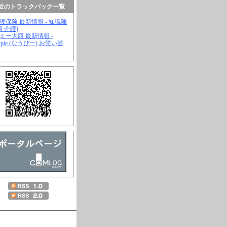
近のトラックバック一覧
介護保険 最新情報 - 知識陣
康 介護)
ジミー大西 最新情報 -
wpie (なうぴー) お笑い芸