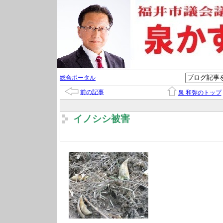
総合ポータル
前の記事
泉 和弥のトップ
イノシシ被害