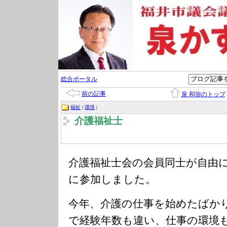
総合ポータル
前の記事
泉 和弥のトップ
福祉
|
環境
|
介護福祉士
介護福祉士会の会員同士が自由
に参加しました。
今年、介護の仕事を始めたばか
で経験年数も違い、仕事の環境