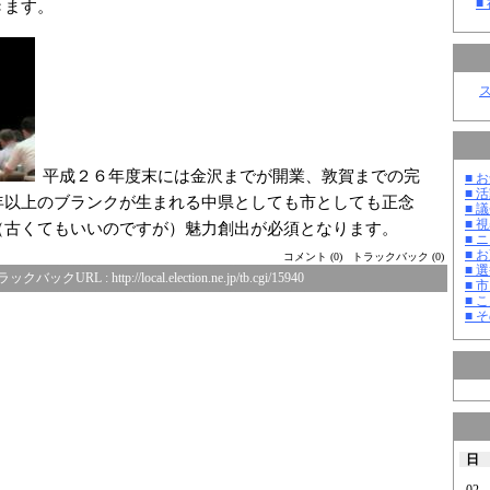
■
きます。
平成２６年度末には金沢までが開業、敦賀までの完
■ お
■ 活
年以上のブランクが生まれる中県としても市としても正念
■ 議
■ 
（古くてもいいのですが）魅力創出が必須となります。
■ 
■ 
コメント (0)
トラックバック (0)
■ 選
ラックバックURL :
http://local.election.ne.jp/tb.cgi/15940
■ 
■ 
■ そ
日
02