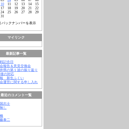
10
11
12
13
14
15
17
18
19
20
21
22
24
25
26
27
28
29
31
] バックナンバーを表示
マイリンク
最新記事一覧
終戦記念日
議会報告＆意見交換会
福井県の第１波の振り返り
今後の対応
会報 新生ふくい
議会運営に関する申し入れ
最近のコメント一覧
憂国志士
名無し
幸橋
齊藤泰二