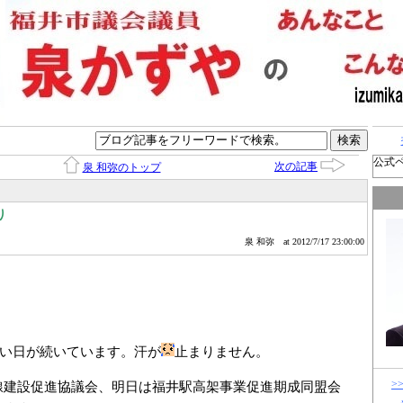
公式
次の記事
泉 和弥のトップ
り
泉 和弥
at 2012/7/17 23:00:00
い日が続いています。汗が
止まりません。
>
線建設促進協議会、明日は福井駅高架事業促進期成同盟会