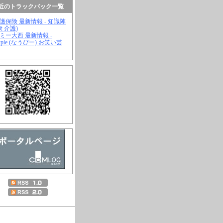
近のトラックバック一覧
介護保険 最新情報 - 知識陣
康 介護)
ジミー大西 最新情報 -
wpie (なうぴー) お笑い芸