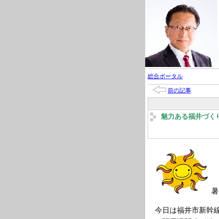
総合ポータル
前の記事
魅力ある福井づく
暑
今日は福井市新幹