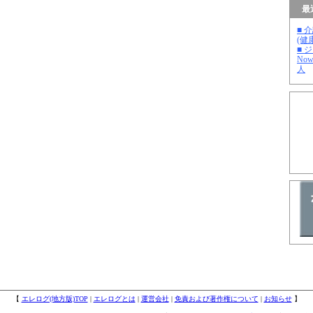
最
■ 
(健
■ 
No
人
【
エレログ(地方版)TOP
|
エレログとは
|
運営会社
|
免責および著作権について
|
お知らせ
】