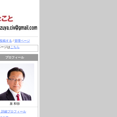
投稿する
/
管理ページ
ページは
こちら
プロフィール
泉 和弥
> 詳細プロフィール