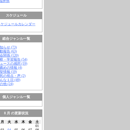
 福井県
スケジュール
スケジュールカレンダー
総合ジャンル一覧
知らせ (73)
動報告 (63)
会関係 (120)
視察・学習報告 (54)
ニュースの感想 (19)
お薦めの情報 (4)
挙情報 (19)
市民の視点・声 (2)
こんな１日 (49)
の他 (24)
個人ジャンル一覧
8 月 の更新状況
月
火
水
木
金
土
01
03
04
05
06
07
08