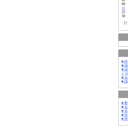
09
16
23
30
[
+
■ 
■ 
■ 
と
■ 
■ 
■ 
■ 
■ 泉
■ 
■ 