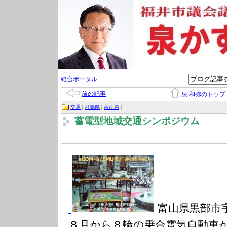
総合ポータル
前の記事
泉 和弥のトップ
交通
|
群馬県
|
富山県
|
蓄電型地域交通シンポジウム
富山県黒部市
８月から８輪の乗合電気自動車