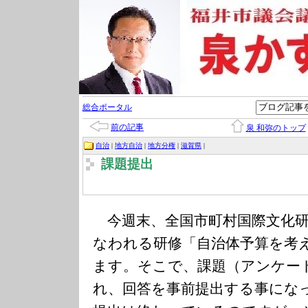
総合ポータル
前の記事
泉 和弥のトップ
自治
|
地方自治
|
地方分権
|
滋賀県
|
課題提出
今週末、全国市町村国際文化研
なわれる研修「自治体予算を考
ます。そこで、課題（アンケー
れ、回答を事前提出する事にな