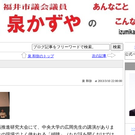
公式
次の記事
泉 和弥のトップ
泉 和弥
at 2013/3/10 22:00:00
画推進研究大会にて、中央大学の広岡先生の講演がありま
>
祉の現場でよく使われる「傾聴」（ただ話を聞くだけでは