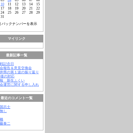
10
11
12
13
14
15
17
18
19
20
21
22
24
25
26
27
28
29
31
] バックナンバーを表示
マイリンク
最新記事一覧
終戦記念日
議会報告＆意見交換会
福井県の第１波の振り返り
今後の対応
会報 新生ふくい
議会運営に関する申し入れ
最近のコメント一覧
憂国志士
名無し
幸橋
齊藤泰二