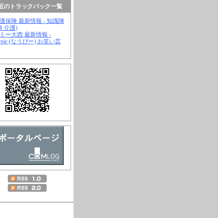
近のトラックバック一覧
介護保険 最新情報 - 知識陣
康 介護)
ジミー大西 最新情報 -
wpie (なうぴー) お笑い芸