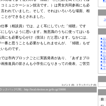
■
くコミュニケーション技法です。）は男女共同参画にも必
と言われていました。そして、それはいろいろな場面、相
うことができるとされました。
仕事（相談員）では、よく耳にしていた「傾聴」です
耳にしないように思います。無意識のうちに使ってはいる
議員にも必要な心がけ（技法）だと思います。なかには、
■ お
■ 活
が一番と思うことも必要かもしれませんが、「傾聴」もぜ
■ 議
たいものです。
■ 
■ 
■ 
会では市内ブロックごとに実践発表があり、「あずまブロ
■ 選
■ 
参画推進員の皆さんも小学生になりきっての発表、ご苦労
■ 
■ そ
コメント (0)
トラックバック (0)
ラックバックURL :
http://local.election.ne.jp/tb.cgi/16666
日
02