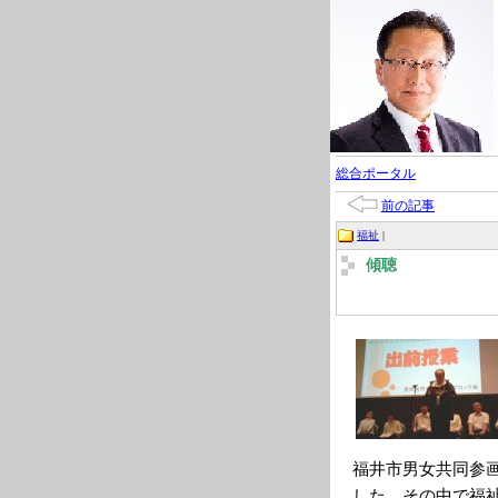
総合ポータル
前の記事
福祉
|
傾聴
福井市男女共同参
した。その中で福