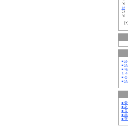
09
16
23
30
[
+
■ 
■ 
■ 
と
■ 
■ 
■ 
■ 
■ 泉
■ 
■ 