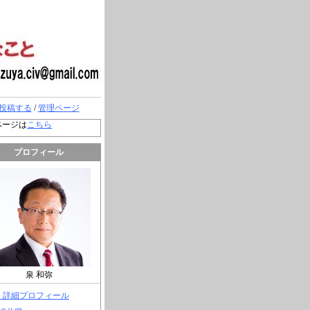
投稿する
/
管理ページ
ページは
こちら
プロフィール
泉 和弥
> 詳細プロフィール