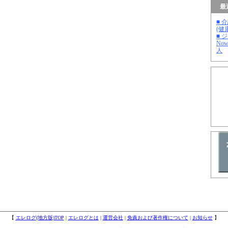
最
■ 
(健
■ 
No
人
【
エレログ(地方版)TOP
|
エレログとは
|
運営会社
|
免責および著作権について
|
お知らせ
】