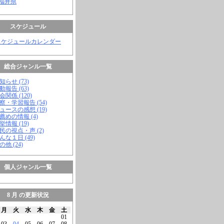
 福井県
スケジュール
スケジュールカレンダー
総合ジャンル一覧
知らせ (73)
動報告 (63)
会関係 (120)
視察・学習報告 (54)
ニュースの感想 (19)
お薦めの情報 (4)
挙情報 (19)
市民の視点・声 (2)
こんな１日 (49)
の他 (24)
個人ジャンル一覧
8 月 の更新状況
月
火
水
木
金
土
01
03
04
05
06
07
08