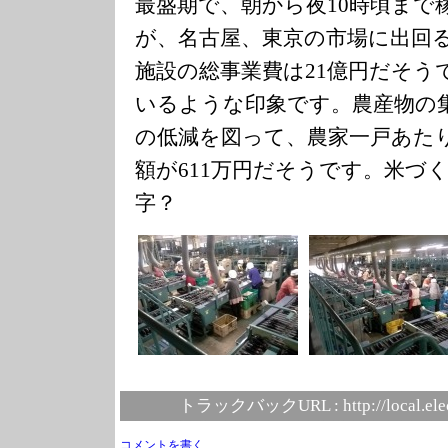
最盛期で、朝から夜10時頃まで
が、名古屋、東京の市場に出回
施設の総事業費は21億円だそう
いるような印象です。農産物の
の低減を図って、農家一戸あた
額が611万円だそうです。米づ
字？
トラックバックURL :
http://local.el
コメントを書く