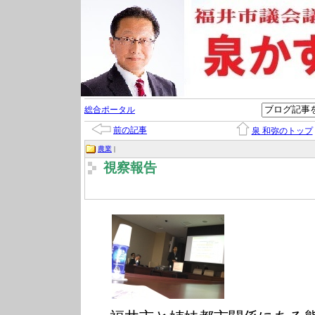
総合ポータル
前の記事
泉 和弥のトップ
農業
|
視察報告