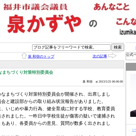
公式
次の記事
泉 和弥のトップ
なまちづくり対策特別委員会
泉 和弥
at 2013/5/25 06:00:00
なまちづくり対策特別委員会が開催され、出席しまし
員会と建設部からの取り組み状況報告がありました。
、いじめや暴力行為、健全育成に対する学校、教育委員
告されました。一昨日中学校生徒が傷害の疑いで逮捕され
ともあり、各委員からの意見、質問が数多く出されまし
>