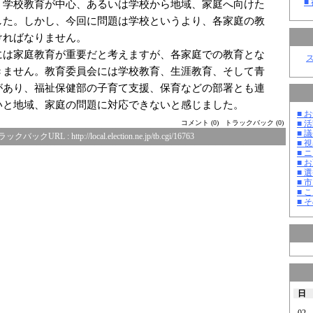
■
学校教育が中心、あるいは学校から地域、家庭へ向けた
した。しかし、今回に問題は学校というより、各家庭の教
ければなりません。
は家庭教育が重要だと考えますが、各家庭での教育とな
きません。教育委員会には学校教育、生涯教育、そして青
があり、福祉保健部の子育て支援、保育などの部署とも連
いと地域、家庭の問題に対応できないと感じました。
■ お
■ 活
コメント (0)
トラックバック (0)
■ 議
ラックバックURL :
http://local.election.ne.jp/tb.cgi/16763
■ 
■ 
■ 
■ 選
■ 
■ 
■ そ
日
02