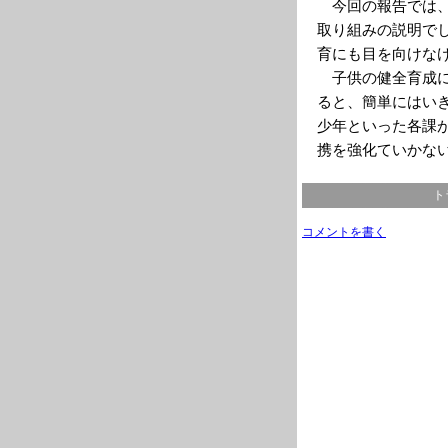
今回の報告では、
取り組みの説明で
育にも目を向けな
子供の健全育成に
ると、簡単にはい
少年といった各課
携を強化ていかな
ト
コメントを書く