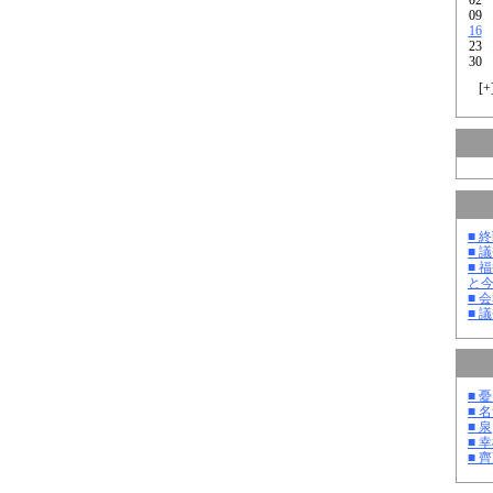
09
16
23
30
[
+
■ 
■ 
■ 
と
■ 
■ 
■ 
■ 
■ 泉
■ 
■ 