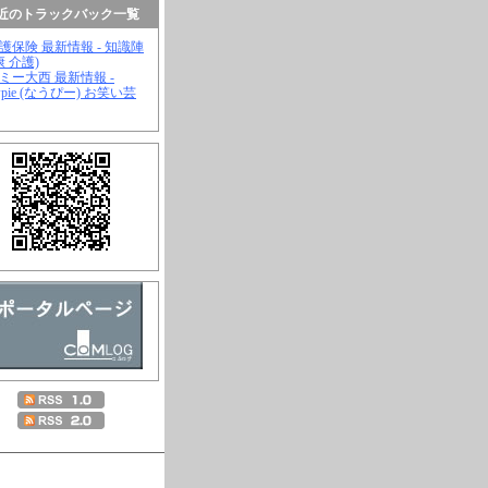
近のトラックバック一覧
介護保険 最新情報 - 知識陣
康 介護)
ジミー大西 最新情報 -
wpie (なうぴー) お笑い芸