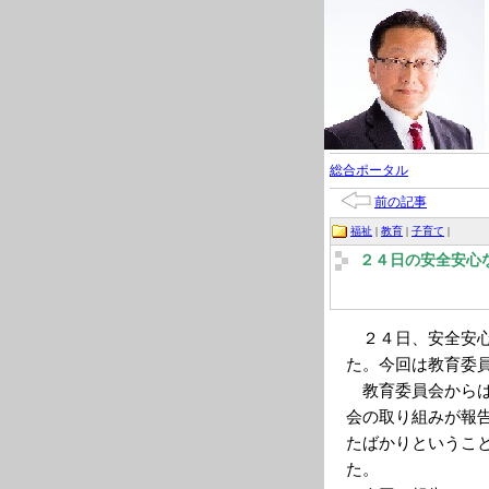
総合ポータル
前の記事
福祉
|
教育
|
子育て
|
２４日の安全安心
２４日、安全安心
た。今回は教育委
教育委員会からは
会の取り組みが報
たばかりというこ
た。