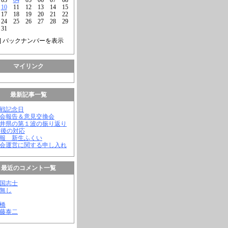
10
11
12
13
14
15
17
18
19
20
21
22
24
25
26
27
28
29
31
] バックナンバーを表示
マイリンク
最新記事一覧
終戦記念日
議会報告＆意見交換会
福井県の第１波の振り返り
今後の対応
会報 新生ふくい
議会運営に関する申し入れ
最近のコメント一覧
憂国志士
名無し
幸橋
齊藤泰二