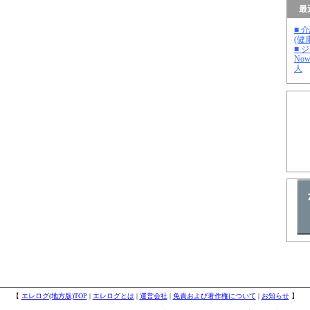
最
■ 
(健
■ 
No
人
【
エレログ(地方版)TOP
|
エレログとは
|
運営会社
|
免責および著作権について
|
お知らせ
】