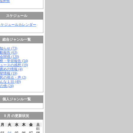
 福井県
スケジュール
スケジュールカレンダー
総合ジャンル一覧
知らせ (73)
動報告 (63)
会関係 (120)
視察・学習報告 (54)
ニュースの感想 (19)
お薦めの情報 (4)
挙情報 (19)
市民の視点・声 (2)
こんな１日 (49)
の他 (24)
個人ジャンル一覧
8 月 の更新状況
月
火
水
木
金
土
01
03
04
05
06
07
08