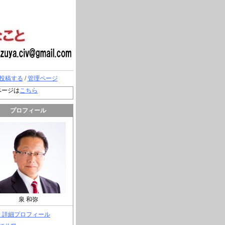
投稿する
/
管理ページ
ページは
こちら
プロフィール
泉 和弥
> 詳細プロフィール