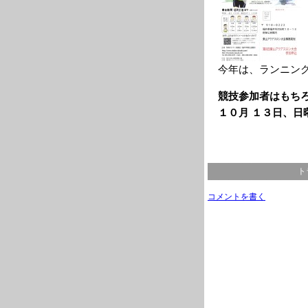
今年は、ランニン
競技参加者はもち
１０月 １３日、日
ト
コメントを書く