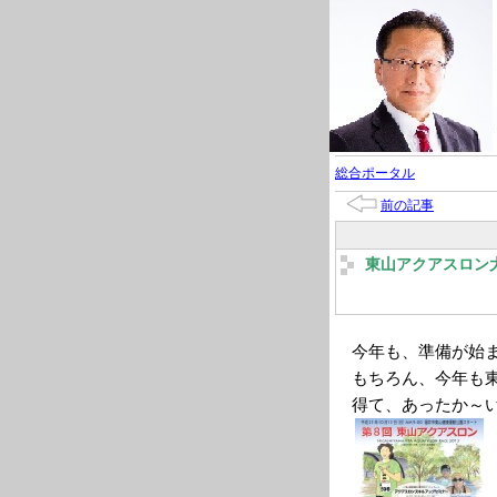
総合ポータル
前の記事
東山アクアスロン
今年も、準備が始
もちろん、今年も
得て、あったか～