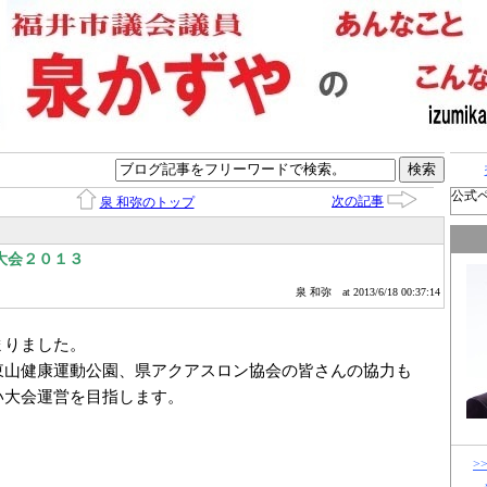
公式
次の記事
泉 和弥のトップ
大会２０１３
泉 和弥
at 2013/6/18 00:37:14
まりました。
東山健康運動公園、県アクアスロン協会の皆さんの協力も
い大会運営を目指します。
>