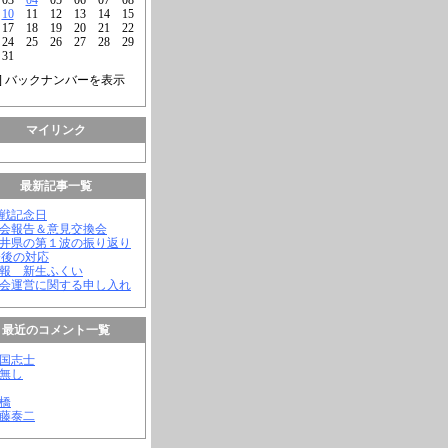
10
11
12
13
14
15
17
18
19
20
21
22
24
25
26
27
28
29
31
] バックナンバーを表示
マイリンク
最新記事一覧
終戦記念日
議会報告＆意見交換会
福井県の第１波の振り返り
今後の対応
会報 新生ふくい
議会運営に関する申し入れ
最近のコメント一覧
憂国志士
名無し
幸橋
齊藤泰二