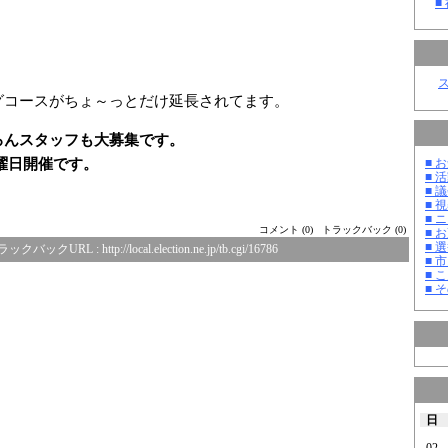
■
グコースがちょ～っとだけ延長されてます。
ろんスタッフも大募集です。
曜日開催です。
■ お
■ 活
■ 議
■ 
■ 
コメント (0)
トラックバック (0)
■ 
■ 選
ラックバックURL :
http://local.election.ne.jp/tb.cgi/16786
■ 
■ 
■ そ
日
02