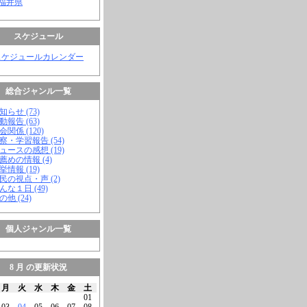
 福井県
スケジュール
スケジュールカレンダー
総合ジャンル一覧
知らせ (73)
動報告 (63)
会関係 (120)
視察・学習報告 (54)
ニュースの感想 (19)
お薦めの情報 (4)
挙情報 (19)
市民の視点・声 (2)
こんな１日 (49)
の他 (24)
個人ジャンル一覧
8 月 の更新状況
月
火
水
木
金
土
01
03
04
05
06
07
08