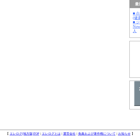
最
■ 
(健
■ 
No
人
【
エレログ(地方版)TOP
|
エレログとは
|
運営会社
|
免責および著作権について
|
お知らせ
】