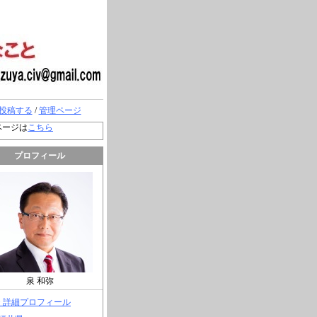
投稿する
/
管理ページ
ページは
こちら
プロフィール
泉 和弥
> 詳細プロフィール