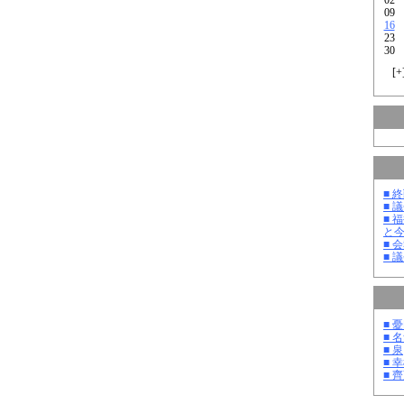
09
16
23
30
[
+
■ 
■ 
■ 
と
■ 
■ 
■ 
■ 
■ 泉
■ 
■ 