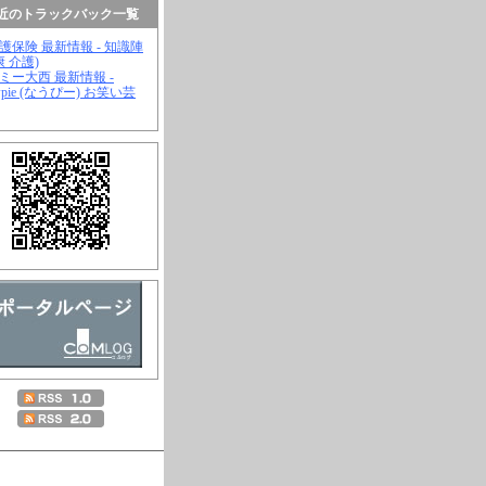
近のトラックバック一覧
介護保険 最新情報 - 知識陣
康 介護)
ジミー大西 最新情報 -
wpie (なうぴー) お笑い芸