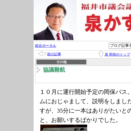
総合ポータル
前の記事
泉 和弥のトップ
その他
協議難航
１０月に運行開始予定の岡保バス
ムにおじゃまして、説明をしまし
すが、
35
分に一本はありがたいと
と、お願いするばかりでした。