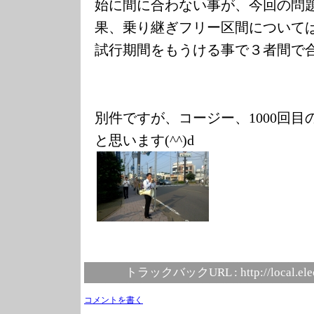
始に間に合わない事が、今回の問
果、乗り継ぎフリー区間について
試行期間をもうける事で３者間で
別件ですが、コージー、
1000
回目
と思います
(^^)d
トラックバックURL :
http://local.el
コメントを書く