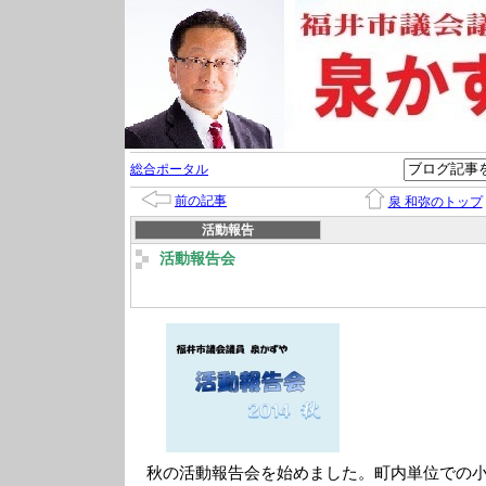
総合ポータル
前の記事
泉 和弥のトップ
活動報告
活動報告会
秋の活動報告会を始めました。町内単位での