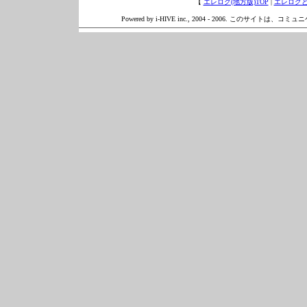
【
エレログ(地方版)TOP
|
エレログ
Powered by i-HIVE inc., 2004 - 2006. このサイトは