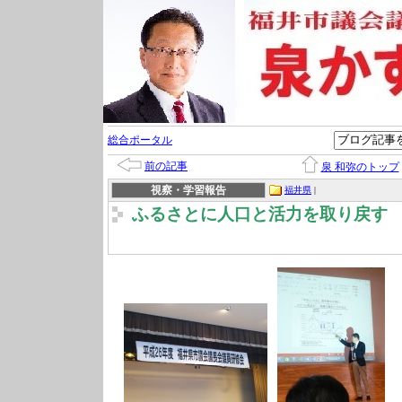
総合ポータル
前の記事
泉 和弥のトップ
視察・学習報告
福井県
|
ふるさとに人口と活力を取り戻す