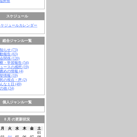
 福井県
スケジュール
スケジュールカレンダー
総合ジャンル一覧
知らせ (73)
動報告 (63)
会関係 (120)
視察・学習報告 (54)
ニュースの感想 (19)
お薦めの情報 (4)
挙情報 (19)
市民の視点・声 (2)
こんな１日 (49)
の他 (24)
個人ジャンル一覧
8 月 の更新状況
月
火
水
木
金
土
01
03
04
05
06
07
08