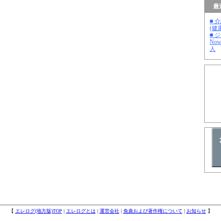
最
■ 
(健
■ 
No
人
【
エレログ(地方版)TOP
|
エレログとは
|
運営会社
|
免責および著作権について
|
お知らせ
】