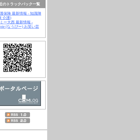
近のトラックバック一覧
介護保険 最新情報 - 知識陣
康 介護)
ジミー大西 最新情報 -
wpie (なうぴー) お笑い芸