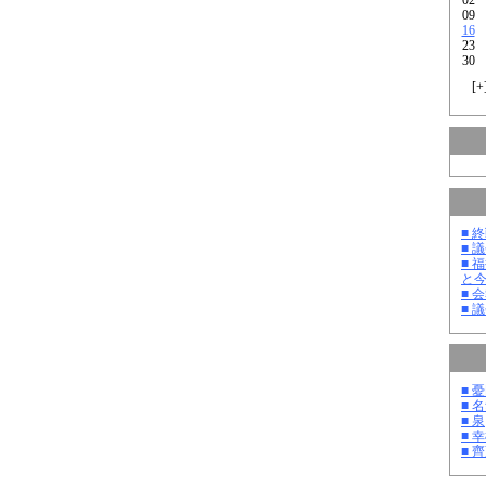
09
16
23
30
[
+
■ 
■ 
■ 
と
■ 
■ 
■ 
■ 
■ 泉
■ 
■ 