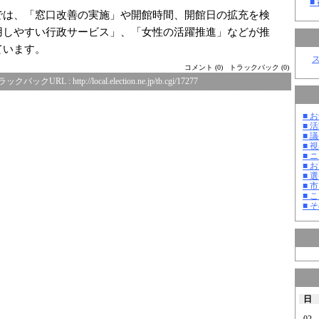
■
は、「窓口改善の実施」や開館時間、開館日の拡充を検
用しやすい行政サービス」、「女性の活躍推進」などが推
ています。
コメント (0)
トラックバック (0)
ラックバックURL :
http://local.election.ne.jp/tb.cgi/17277
■ お
■ 活
■ 議
■ 
■ 
■ 
■ 選
■ 
■ 
■ そ
日
02