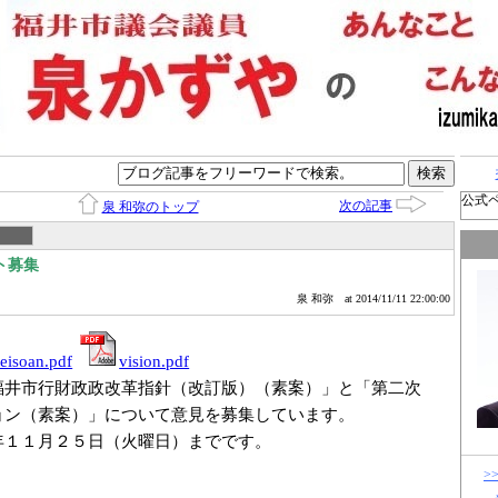
公式
次の記事
泉 和弥のトップ
ト募集
泉 和弥
at 2014/11/11 22:00:00
eiso
an.pdf
vision.pdf
井市行財政政改革指針（改訂版）（素案）」と「第二次
ョン（素案）」について意見を募集しています。
年１１月２５日（火曜日）までです。
>