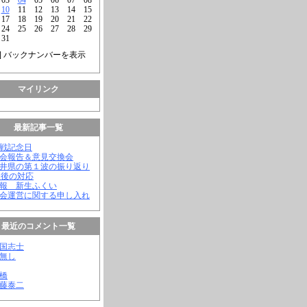
10
11
12
13
14
15
17
18
19
20
21
22
24
25
26
27
28
29
31
] バックナンバーを表示
マイリンク
最新記事一覧
終戦記念日
議会報告＆意見交換会
福井県の第１波の振り返り
今後の対応
会報 新生ふくい
議会運営に関する申し入れ
最近のコメント一覧
憂国志士
名無し
幸橋
齊藤泰二