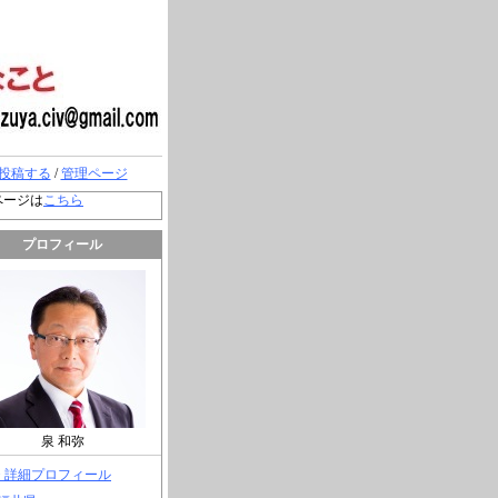
投稿する
/
管理ページ
ページは
こちら
プロフィール
泉 和弥
> 詳細プロフィール