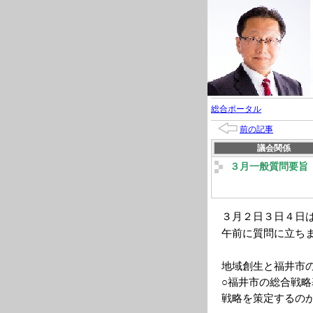
総合ポータル
前の記事
議会関係
３月一般質問要旨
３月２日３日４日
午前に質問に立ち
地域創生と福井市
○福井市の総合戦
戦略を策定するの