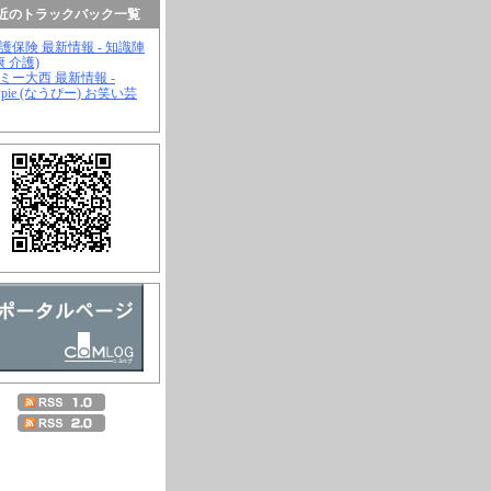
近のトラックバック一覧
介護保険 最新情報 - 知識陣
康 介護)
ジミー大西 最新情報 -
wpie (なうぴー) お笑い芸