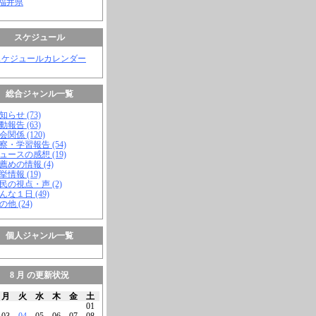
 福井県
スケジュール
スケジュールカレンダー
総合ジャンル一覧
知らせ (73)
動報告 (63)
会関係 (120)
視察・学習報告 (54)
ニュースの感想 (19)
お薦めの情報 (4)
挙情報 (19)
市民の視点・声 (2)
こんな１日 (49)
の他 (24)
個人ジャンル一覧
8 月 の更新状況
月
火
水
木
金
土
01
03
04
05
06
07
08