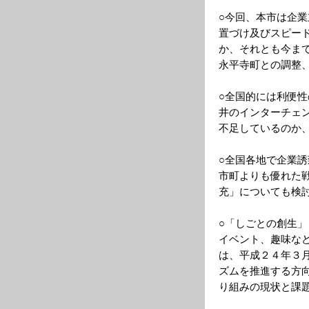
○今回、本市は企
置づけ及びスピー
か、それとも今ま
永平寺町との調整
○全国的には利便
井のインターチェ
不足しているのか
○全国各地で企業
市町よりも優れた
充」についても検
○「しごとの創生
イベント、趣味な
は、平成２４年３
ズムを推進する方
り組みの現状と課