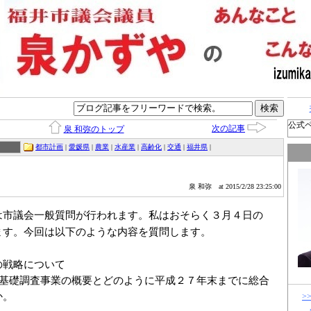
公式
次の記事
泉 和弥のトップ
都市計画
|
愛媛県
|
農業
|
水産業
|
高齢化
|
交通
|
福井県
|
泉 和弥
at 2015/2/28 23:25:00
は市議会一般質問が行われます。私はおそらく３月４日の
ます。今回は以下のような内容を質問します。
の戦略について
略基礎調査事業の概要とどのように平成２７年末までに総合
か。
>