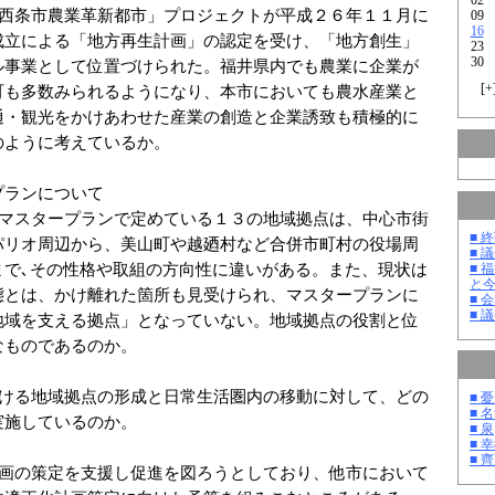
「西条市農業革新都市」プロジェクトが平成２６年１１月に
09
16
成立による「地方再生計画」の認定を受け、「地方創生」
23
30
ル事業として位置づけられた。福井県内でも農業に企業が
[
+
町も多数みられるようになり、本市においても農水産業と
通・観光をかけあわせた産業の創造と企業誘致も積極的に
のように考えているか。
プランについて
市マスタープランで定めている１３の地域拠点は、中心市街
■ 
パリオ周辺から、美山町や越廼村など合併市町村の役場周
■ 
まで､その性格や取組の方向性に違いがある。また、現状は
■ 
と
態とは、かけ離れた箇所も見受けられ、マスタープランに
■ 
■ 
地域を支える拠点」となっていない。地域拠点の役割と位
なものであるのか。
おける地域拠点の形成と日常生活圏内の移動に対して、どの
■ 
■ 
実施しているのか。
■ 泉
■ 
■ 
計画の策定を支援し促進を図ろうとしており、他市において