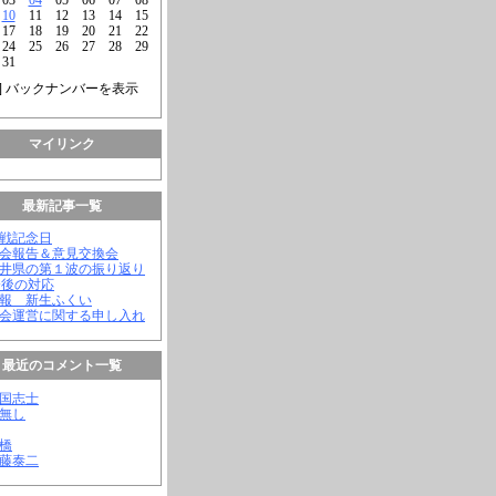
10
11
12
13
14
15
17
18
19
20
21
22
24
25
26
27
28
29
31
] バックナンバーを表示
マイリンク
最新記事一覧
終戦記念日
議会報告＆意見交換会
福井県の第１波の振り返り
今後の対応
会報 新生ふくい
議会運営に関する申し入れ
最近のコメント一覧
憂国志士
名無し
幸橋
齊藤泰二