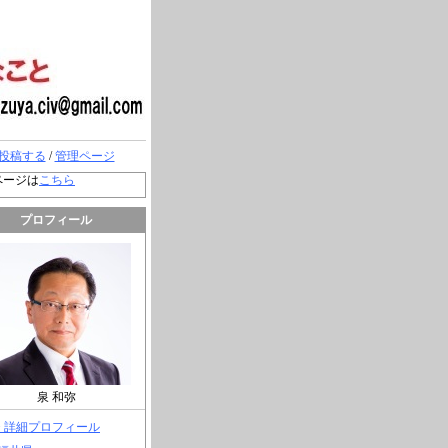
投稿する
/
管理ページ
ページは
こちら
プロフィール
泉 和弥
> 詳細プロフィール