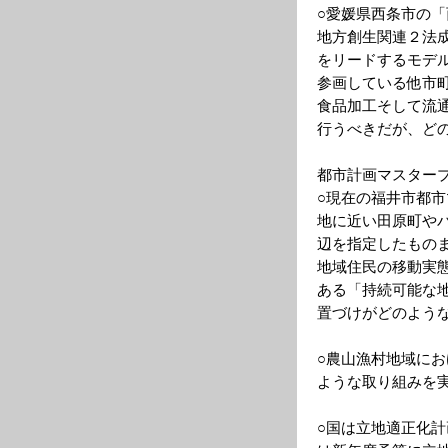
○愛媛県西条市の
地方創生関連２法
をリードするモデ
参画している他市
食品加工そして流
行うべきだが、ど
都市計画マスター
○現在の福井市都
地に近い田原町や
辺を指定したもの
地域住民の移動実
ある「持続可能な
置づけがどのよう
○農山漁村地域に
ような取り組みを
○国は立地適正化