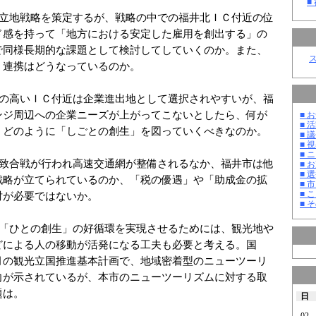
■
業立地戦略を策定するが、戦略の中での福井北ＩＣ付近の位
ド感を持って「地方における安定した雇用を創出する」の
で同様長期的な課題として検討してしていくのか。また、
、連携はどうなっているのか。
性の高いＩＣ付近は企業進出地として選択されやすいが、福
ンジ周辺への企業ニーズが上がってこないとしたら、何が
■ お
■ 活
、どのように「しごとの創生」を図っていくべきなのか。
■ 議
■ 
■ 
誘致合戦が行われ高速交通網が整備されるなか、福井市は他
■ 
■ 選
戦略が立てられているのか、「税の優遇」や「助成金の拡
■ 
■ 
討が必要ではないか。
■ そ
」「ひとの創生」の好循環を実現させるためには、観光地や
どによる人の移動が活発になる工夫も必要と考える。国
月の観光立国推進基本計画で、地域密着型のニューツーリ
向が示されているが、本市のニューツーリズムに対する取
題は。
日
02