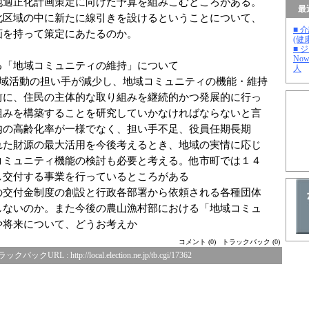
地適正化計画策定に向けた予算を組みこむところがある。
最
化区域の中に新たに線引きを設けるということについて、
■ 
画を持って策定にあたるのか。
(健
■ 
No
る「地域コミュニティの維持」について
人
地域活動の担い手が減少し、地域コミュニティの機能・維持
前に、住民の主体的な取り組みを継続的かつ発展的に行っ
組みを構築することを研究していかなければならないと言
内の高齢化率が一様でなく、担い手不足、役員任期長期
れた財源の最大活用を今後考えるとき、地域の実情に応じ
コミュニティ機能の検討も必要と考える。他市町では１４
し交付する事業を行っているところがある
の交付金制度の創設と行政各部署から依頼される各種団体
しないのか。また今後の農山漁村部における「地域コミュ
や将来について、どうお考えか
コメント (0)
トラックバック (0)
ラックバックURL :
http://local.election.ne.jp/tb.cgi/17362