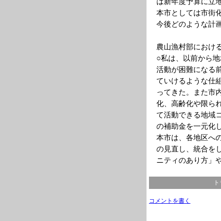
は新年度予算に立
本市としては市街
今後どのような計
農山漁村部におけ
○私は、以前から
活動が困難になる
ていけるような仕
ってきた。また市
化、高齢化や限ら
て活動できる地域
の補助金を一元化
本市は、各地区へ
の見直し、統合を
ニティのあり方」
ト
コメントを書く