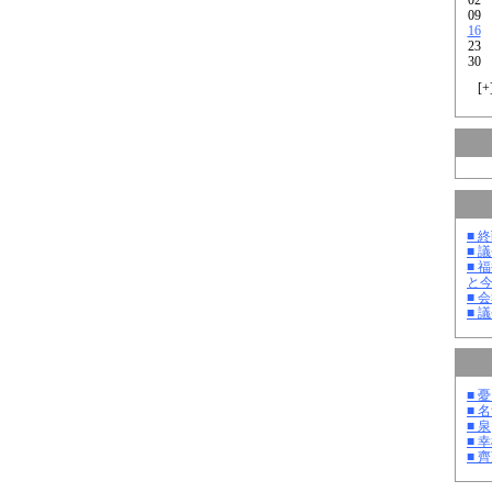
09
16
23
30
[
+
■ 
■ 
■ 
と
■ 
■ 
■ 
■ 
■ 泉
■ 
■ 