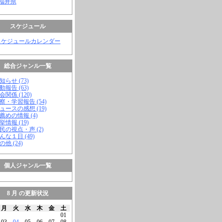
 福井県
スケジュール
スケジュールカレンダー
総合ジャンル一覧
知らせ (73)
動報告 (63)
会関係 (120)
視察・学習報告 (54)
ニュースの感想 (19)
お薦めの情報 (4)
挙情報 (19)
市民の視点・声 (2)
こんな１日 (49)
の他 (24)
個人ジャンル一覧
8 月 の更新状況
月
火
水
木
金
土
01
03
04
05
06
07
08