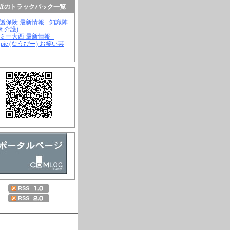
近のトラックバック一覧
介護保険 最新情報 - 知識陣
康 介護)
ジミー大西 最新情報 -
wpie (なうぴー) お笑い芸