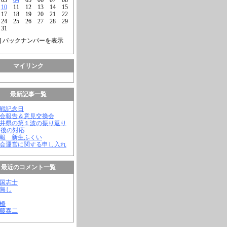
10
11
12
13
14
15
17
18
19
20
21
22
24
25
26
27
28
29
31
] バックナンバーを表示
マイリンク
最新記事一覧
終戦記念日
議会報告＆意見交換会
福井県の第１波の振り返り
今後の対応
会報 新生ふくい
議会運営に関する申し入れ
最近のコメント一覧
憂国志士
名無し
幸橋
齊藤泰二