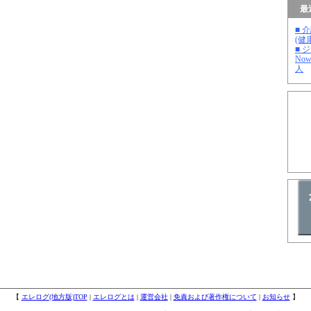
最
■ 
(健
■ 
No
人
【
エレログ(地方版)TOP
|
エレログとは
|
運営会社
|
免責および著作権について
|
お知らせ
】