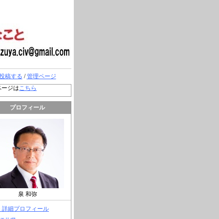
投稿する
/
管理ページ
ページは
こちら
プロフィール
泉 和弥
> 詳細プロフィール