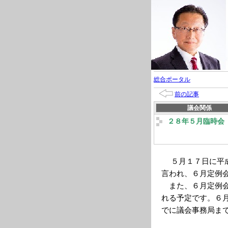
総合ポータル
前の記事
議会関係
２８年５月臨時会
５月１７日に平成
言われ、６月定例
また、６月定例会
れる予定です。６
でに議会事務局ま