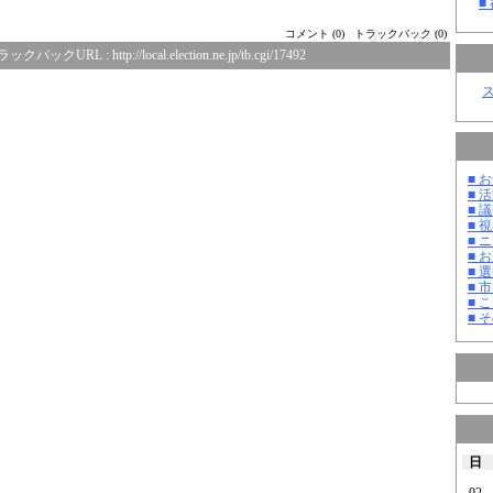
■
コメント (0)
トラックバック (0)
ラックバックURL :
http://local.election.ne.jp/tb.cgi/17492
■ お
■ 活
■ 議
■ 
■ 
■ 
■ 選
■ 
■ 
■ そ
日
02