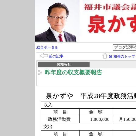
総合ポータル
前の記事
泉 和弥のトップ
お知らせ
昨年度の収支概要報告
泉かずや 平成
28
年度政務活
収入
項 目
金 額
政務活動費
1,800,000
月
150,0
支出
項 目
金 額