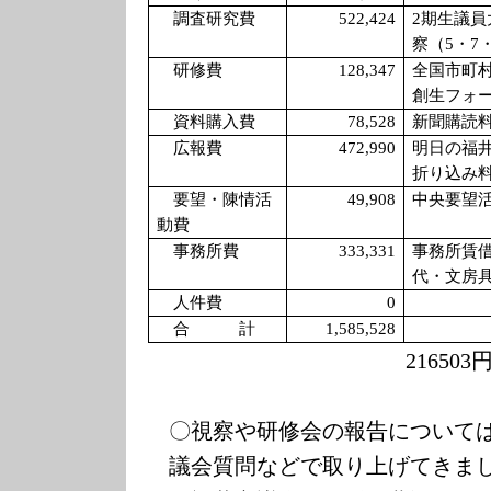
調査研究費
522,424
2
期生議員
察（
5
・
7
研修費
128,347
全国市町
創生フォ
資料購入費
78,528
新聞購読
広報費
472,990
明日の福
折り込み
要望・陳情活
49,908
中央要望
動費
事務所費
333,331
事務所賃
代・文房
人件費
0
合 計
1,585,528
216503
〇視察や研修会の報告について
議会質問などで取り上げてきま