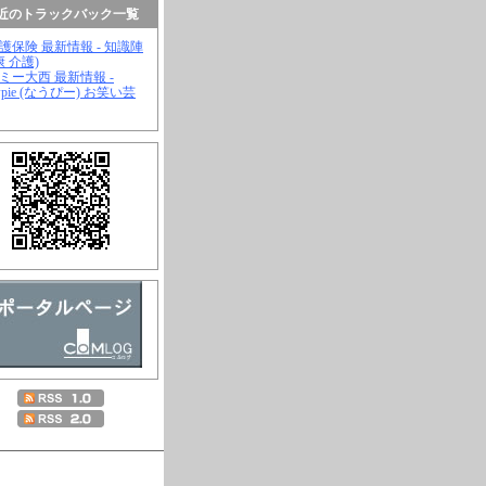
近のトラックバック一覧
介護保険 最新情報 - 知識陣
康 介護)
ジミー大西 最新情報 -
wpie (なうぴー) お笑い芸