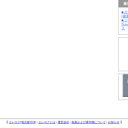
最
■ 
(健
■ 
No
人
【
エレログ(地方版)TOP
|
エレログとは
|
運営会社
|
免責および著作権について
|
お知らせ
】