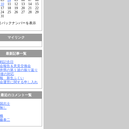
10
11
12
13
14
15
17
18
19
20
21
22
24
25
26
27
28
29
31
] バックナンバーを表示
マイリンク
最新記事一覧
終戦記念日
議会報告＆意見交換会
福井県の第１波の振り返り
今後の対応
会報 新生ふくい
議会運営に関する申し入れ
最近のコメント一覧
憂国志士
名無し
幸橋
齊藤泰二