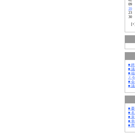
09
16
23
30
[
+
■ 
■ 
■ 
と
■ 
■ 
■ 
■ 
■ 泉
■ 
■ 