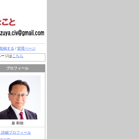
投稿する
/
管理ページ
ページは
こちら
プロフィール
泉 和弥
> 詳細プロフィール