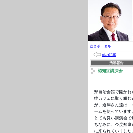
総合ポータル
前の記事
活動報告
認知症講演会
県自治会館で開かれ
症カフェに取り組む
が、道岸さん達は「も
ームを使っています
とても良い講演会で
ちなみに、今度知事
に来られていました