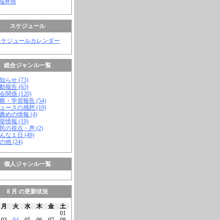
 福井県
スケジュール
スケジュールカレンダー
総合ジャンル一覧
知らせ (73)
動報告 (63)
会関係 (120)
視察・学習報告 (54)
ニュースの感想 (19)
お薦めの情報 (4)
挙情報 (19)
市民の視点・声 (2)
こんな１日 (49)
の他 (24)
個人ジャンル一覧
8 月 の更新状況
月
火
水
木
金
土
01
03
04
05
06
07
08