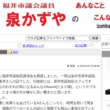
公式
次の記事
泉 和弥のトップ
自治
|
泉 和弥
at 2019/3/03 22:00:00
た福井市認知症講演会を聴講しました。一部は金沢市若年認知
道岸さんの話でした。行政的には、若年性認知症カフェです
のわすれが気になるみんなのhaunt(たまり場)」というサブネ
。たまり場の方が確かに良い響きだと思います。
した。
選に名乗りをあげているSさんもこっそり、時間を割いて聞き
>
。嶺南のワーカーさんの話だと嶺南でも熱心に参加されていた