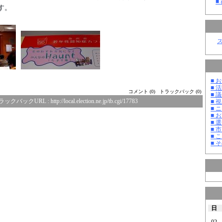
■
す。
■ お
■ 活
コメント (0)
トラックバック (0)
■ 議
ラックバックURL :
http://local.election.ne.jp/tb.cgi/17783
■ 
■ 
■ 
■ 選
■ 
■ 
■ そ
日
02