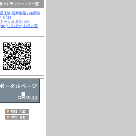
近のトラックバック一覧
介護保険 最新情報 - 知識陣
康 介護)
ジミー大西 最新情報 -
wpie (なうぴー) お笑い芸