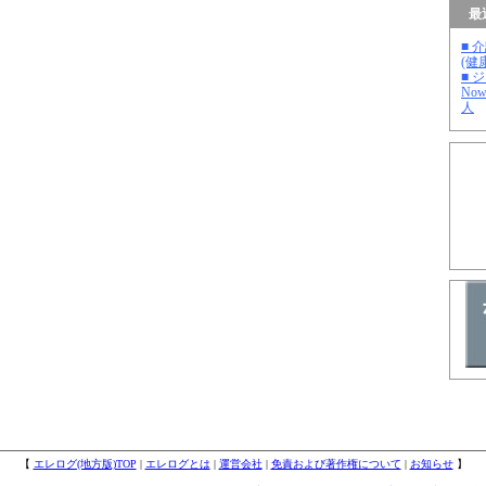
最
■ 
(健
■ 
No
人
【
エレログ(地方版)TOP
|
エレログとは
|
運営会社
|
免責および著作権について
|
お知らせ
】