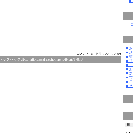
■
■ お
■ 活
コメント (0)
トラックバック (0)
■ 議
ラックバックURL :
http://local.election.ne.jp/tb.cgi/17818
■ 
■ 
■ 
■ 選
■ 
■ 
■ そ
日
02