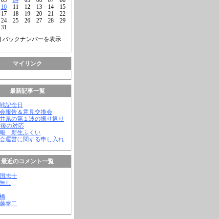
10
11
12
13
14
15
17
18
19
20
21
22
24
25
26
27
28
29
31
] バックナンバーを表示
マイリンク
最新記事一覧
終戦記念日
議会報告＆意見交換会
福井県の第１波の振り返り
今後の対応
会報 新生ふくい
議会運営に関する申し入れ
最近のコメント一覧
憂国志士
名無し
幸橋
齊藤泰二