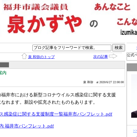
公式
次の記事
泉 和弥のトップ
案内
泉 和弥
at 2020/6/27 22:00:00
の福井市における新型コロナウイルス感染症に関する支援
になれます。新設や拡充されたものもあります。
ス感染症に関する支援制度一覧福井市パンフレット.pdf
 福井市パンフレット.pdf
>