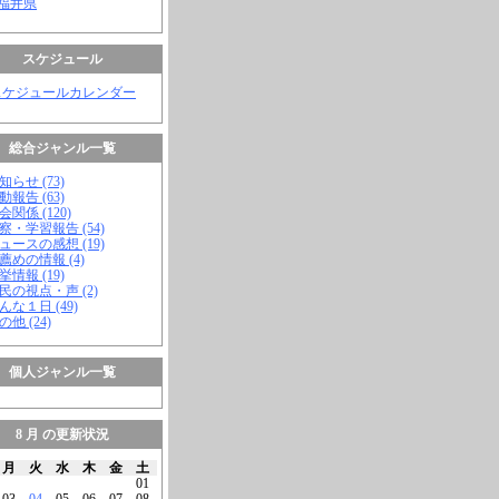
 福井県
スケジュール
スケジュールカレンダー
総合ジャンル一覧
知らせ (73)
動報告 (63)
会関係 (120)
視察・学習報告 (54)
ニュースの感想 (19)
お薦めの情報 (4)
挙情報 (19)
市民の視点・声 (2)
こんな１日 (49)
の他 (24)
個人ジャンル一覧
8 月 の更新状況
月
火
水
木
金
土
01
03
04
05
06
07
08