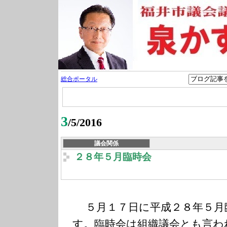
総合ポータル
3
/5/2016
議会関係
２８年５月臨時会
５月１７日に平成２８年５月
す。臨時会は組織議会とも言わ