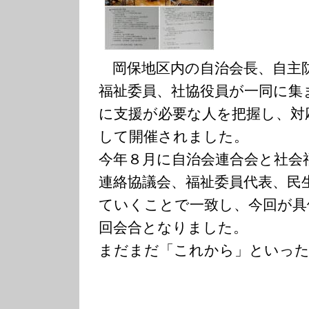
岡保地区内の自治会長、自主
福祉委
員、社協役員が一同に集
に支援が必要
な人を把握し、対
して開催されました
。
今年８月に自治会連合会と社会
連絡
協議会、福祉委員代表、民
ていくこ
とで一致し、今回が具
回会合となりま
した。
まだまだ「これから」といっ