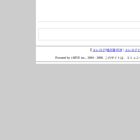
【
エレログ(地方版)TOP
|
エレログ
Powered by i-HIVE inc., 2004 - 2006. このサイトは