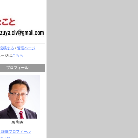
投稿する
/
管理ページ
ページは
こちら
プロフィール
泉 和弥
> 詳細プロフィール