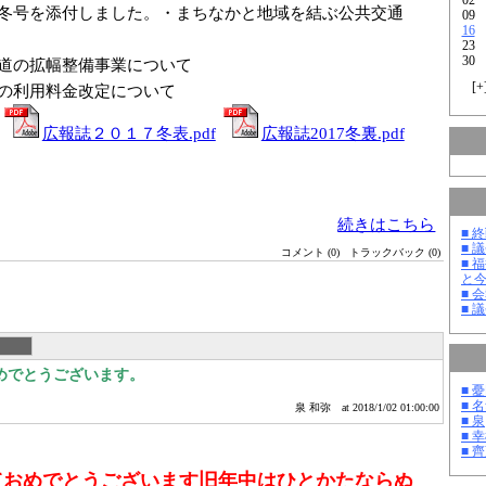
冬号を添付しました。・まちなかと地域を結ぶ公共交通
09
16
23
30
道の拡幅整備事業について
[
+
の利用料金改定について
告
広報誌２０１７冬表.pdf
広報誌2017冬裏.pdf
続きはこちら
■ 
■ 
コメント (0)
トラックバック (0)
■ 
と
■ 
■ 
めでとうございます。
■ 
■ 
泉 和弥
at 2018/1/02 01:00:00
■ 泉
■ 
■ 
ておめでとうございます
旧年中はひとかたならぬ