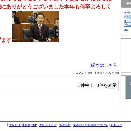
最
誠にありがとうございました
本年も何卒よろしく
■ 
(健
■ 
No
人
げます
続きはこちら
コメント (0)
トラックバック (0)
3件中
1 - 3件を表示
【
エレログ(地方版)TOP
|
エレログとは
|
運営会社
|
免責および著作権について
|
お知らせ
】