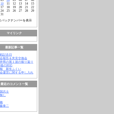
10
11
12
13
14
15
17
18
19
20
21
22
24
25
26
27
28
29
31
] バックナンバーを表示
マイリンク
最新記事一覧
終戦記念日
議会報告＆意見交換会
福井県の第１波の振り返り
今後の対応
会報 新生ふくい
議会運営に関する申し入れ
最近のコメント一覧
憂国志士
名無し
幸橋
齊藤泰二