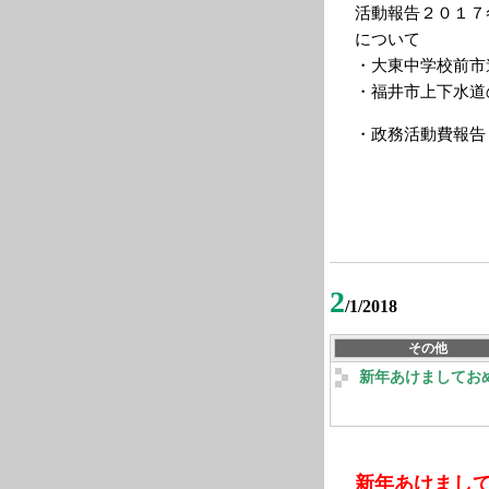
活動報告２０１７
について
・大東中学校前市
・福井市上下水道
・政務活動費報
2
/1/2018
その他
新年あけましてお
新年あけまし