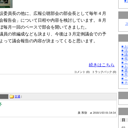
■
設委員長の他に、広報公聴部会の部会長
として毎年４月
会報告会」について日程
や内容を検討しています。８月
ぼ毎月一
回のペースで部会を開いてきました。
議員の班編成なども決まり、今後は３月
定例議会での予
よって議会報告の内容が
決まってくると思います。
■ お
■ 活
■ 議
■ 
■ 
続きはこちら
■ 
■ 選
コメント (0)
トラックバック (0)
■ 
■ 
■ そ
交通
|
冬
泉 和弥
at 2018/1/03 01:54:54
日
02