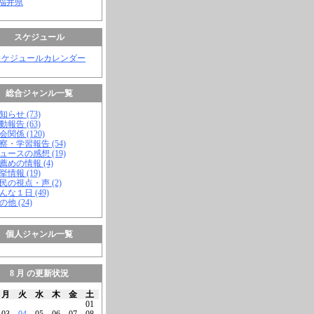
 福井県
スケジュール
スケジュールカレンダー
総合ジャンル一覧
知らせ (73)
動報告 (63)
会関係 (120)
視察・学習報告 (54)
ニュースの感想 (19)
お薦めの情報 (4)
挙情報 (19)
市民の視点・声 (2)
こんな１日 (49)
の他 (24)
個人ジャンル一覧
8 月 の更新状況
月
火
水
木
金
土
01
03
04
05
06
07
08