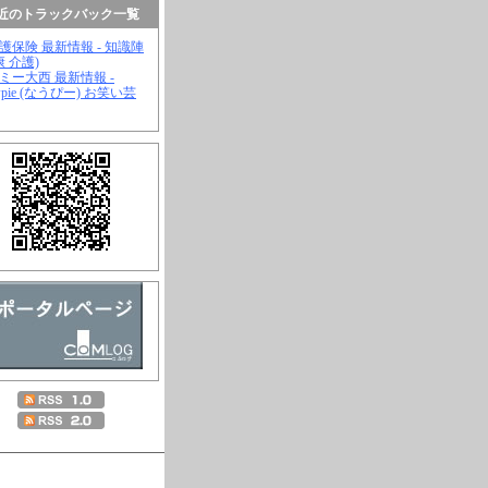
近のトラックバック一覧
介護保険 最新情報 - 知識陣
康 介護)
ジミー大西 最新情報 -
wpie (なうぴー) お笑い芸