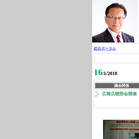
総合ポータル
16
/1/2018
議会関係
広報広聴部会開催