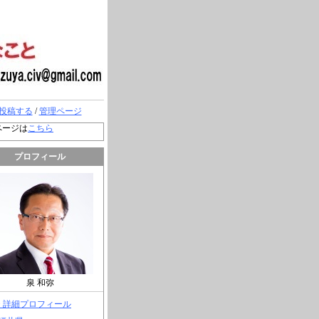
投稿する
/
管理ページ
ページは
こちら
プロフィール
泉 和弥
> 詳細プロフィール