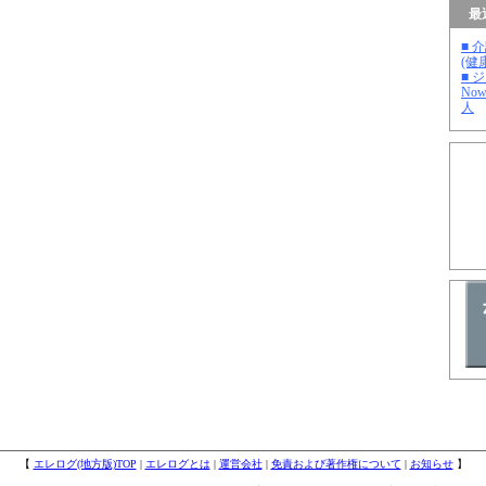
最
■ 
(健
■ 
No
人
【
エレログ(地方版)TOP
|
エレログとは
|
運営会社
|
免責および著作権について
|
お知らせ
】