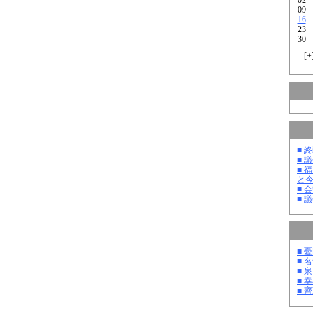
09
16
23
30
[
+
■ 
■ 
■ 
と
■ 
■ 
■ 
■ 
■ 泉
■ 
■ 