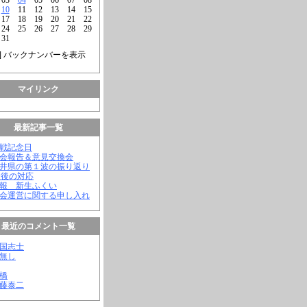
10
11
12
13
14
15
17
18
19
20
21
22
24
25
26
27
28
29
31
] バックナンバーを表示
マイリンク
最新記事一覧
終戦記念日
議会報告＆意見交換会
福井県の第１波の振り返り
今後の対応
会報 新生ふくい
議会運営に関する申し入れ
最近のコメント一覧
憂国志士
名無し
幸橋
齊藤泰二