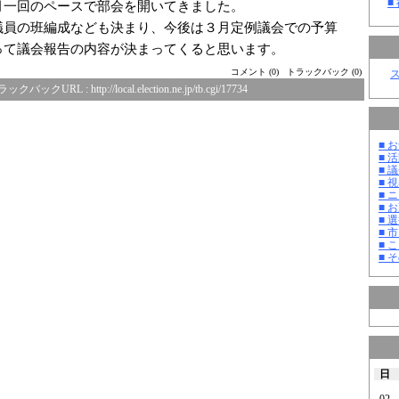
■
月一
回のペースで部会を開いてきました。
議員の班編成なども決まり、今後は３月
定例議会での予算
って議会報告の内容が
決まってくると思います。
コメント (0)
トラックバック (0)
ラックバックURL :
http://local.election.ne.jp/tb.cgi/17734
■ お
■ 活
■ 議
■ 
■ 
■ 
■ 選
■ 
■ 
■ そ
日
02