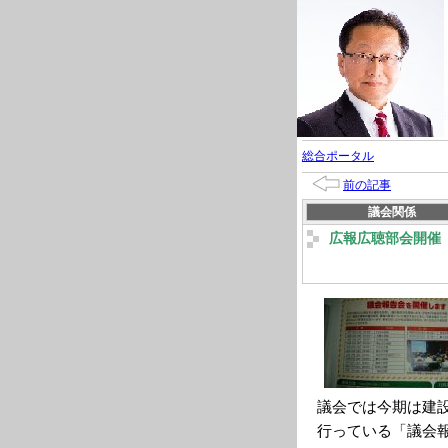
総合ポータル
前の記事
議会関係
広報広聴部会開催
議会では今期は建
行っている「議会