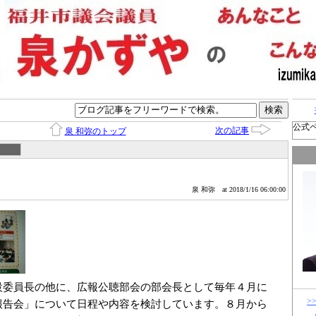
公式
次の記事
泉 和弥のトップ
泉 和弥
at 2018/1/16 06:00:00
設委員長の他に、広報公聴部会の部会長
として毎年４月に
>
報告会」について日程
や内容を検討しています。８月から