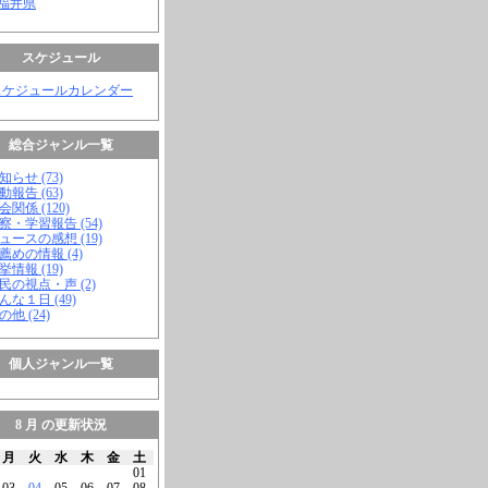
 福井県
スケジュール
スケジュールカレンダー
総合ジャンル一覧
知らせ (73)
動報告 (63)
会関係 (120)
視察・学習報告 (54)
ニュースの感想 (19)
お薦めの情報 (4)
挙情報 (19)
市民の視点・声 (2)
こんな１日 (49)
の他 (24)
個人ジャンル一覧
8 月 の更新状況
月
火
水
木
金
土
01
03
04
05
06
07
08