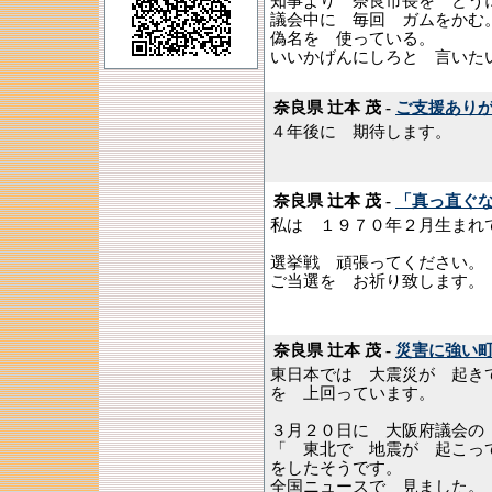
知事より 奈良市長を どう
議会中に 毎回 ガムをかむ
偽名を 使っている。
いいかげんにしろと 言いた
奈良県 辻本 茂 -
ご支援あり
４年後に 期待します。
奈良県 辻本 茂 -
「真っ直ぐ
私は １９７０年２月生まれ
選挙戦 頑張ってください。
ご当選を お祈り致します。
奈良県 辻本 茂 -
災害に強い
東日本では 大震災が 起き
を 上回っています。
３月２０日に 大阪府議会の
「 東北で 地震が 起こっ
をしたそうです。
全国ニュースで 見ました。