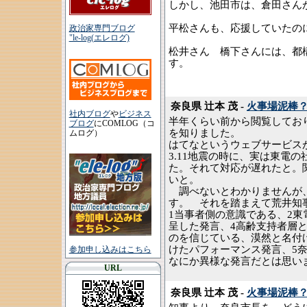
しかし、池田市は、倉田さん
平松さんも、応援していたの
政治家専門ブログ
"le-log(エレログ)
松井さん 橋下さんには、都
す。
奈良県 辻本 茂 -
火事場泥棒
社内ブログ
や
ビジネス
半年くらい前から閲覧してお
ブログ
にCOMLOG（コ
を知りました。
ムログ）
はてなというウェブサービス
3.11地震の時に、実は東電
た。それて対応が遅れたと。
いと。
調べないとわかりませんが、
す。 それを踏まえて荒井知
1当事者側の意識である、2東
呈した発言、4高齢支持者層
のを信じている、漠然と名付
けたパフォーマンス発言、5
参加申し込みはこちら
なにか異様な発言だとは思い
URL
奈良県 辻本 茂 -
火事場泥棒