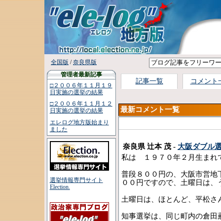
全国版
/
奈良県版
管理者最新記事
記事一覧
コメント
□２００６年１１月１９
日実施の選挙の結果
□２００６年１１月１２
最新コメント一覧
日実施の選挙の結果
エレログ地方版始まり
ました
奈良県 辻本 茂 -
大阪ダブル
私は １９７０年２月生まれ
普段８００円の、大阪市営地
選挙情報専門サイト
００円ですので、土曜日は、
Election.
土曜日は、ほとんど、平松さ
知事選挙は、同じ町内の倉田