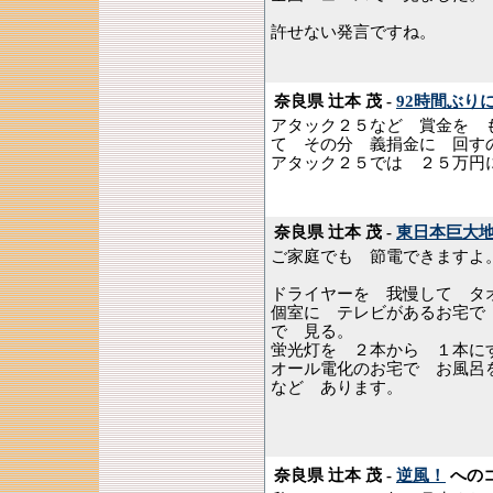
許せない発言ですね。
奈良県 辻本 茂 -
92時間ぶり
アタック２５など 賞金を 
て その分 義捐金に 回す
アタック２５では ２５万円
奈良県 辻本 茂 -
東日本巨大
ご家庭でも 節電できますよ
ドライヤーを 我慢して タ
個室に テレビがあるお宅で
で 見る。
蛍光灯を ２本から １本に
オール電化のお宅で お風呂
など あります。
奈良県 辻本 茂 -
逆風！
への