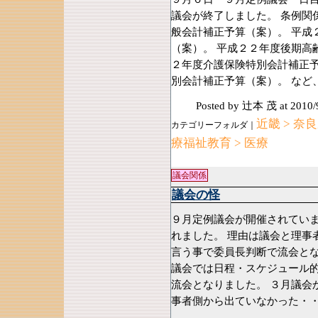
議会が終了しました。 条例関
般会計補正予算（案）。 平成
（案）。 平成２２年度後期高
２年度介護保険特別会計補正予
別会計補正予算（案）。 など
Posted by 辻本 茂
at 2010/
近畿 > 奈
カテゴリーフォルダ｜
療福祉教育 > 医療
議会関係
議会の怪
９月定例議会が開催されてい
れました。 理由は議会と理事
言う事で委員長判断で流会とな
議会では日程・スケジュール
流会となりました。 ３月議会
事者側から出ていなかった・