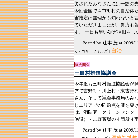
災されたみなさんには一筋の光
今回全国で４市町村の自治体
害指定は無理かも知れないと
ていただきましたが、努力も
す。 一日も早い災害復旧をし
Posted by 辻本 茂
at 2009/1
自治
カテゴリーフォルダ｜
議会関係
三町村推進協議会
今年度も三町村推進協議会が開
アで吉野町・川上村・東吉野
さん、そして議会事務局のみな
じエリアでの問題点を膝を突き
は、消防署・クリーンセンタ
施設）・吉野斎場の４箇所４
Posted by 辻本 茂
at 2009/1
医療福祉教育