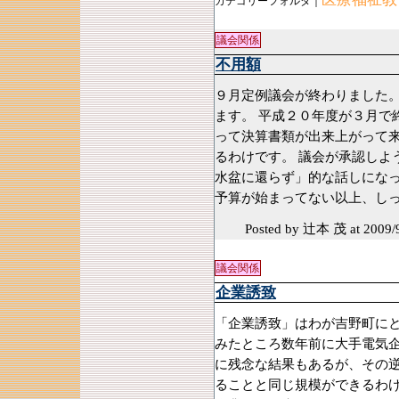
カテゴリーフォルダ｜
議会関係
不用額
９月定例議会が終わりました。
ます。 平成２０年度が３月で
って決算書類が出来上がって
るわけです。 議会が承認しよ
水盆に還らず」的な話しにな
予算が始まってない以上、し
Posted by 辻本 茂
at 2009/
議会関係
企業誘致
「企業誘致」はわが吉野町に
みたところ数年前に大手電気
に残念な結果もあるが、その
ることと同じ規模ができるわけ