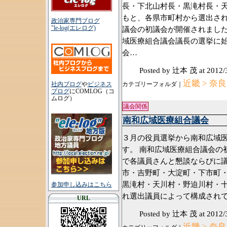
長・下北山村長・黒滝村長・
もと、各県市町村から選出さ
政治家専門ブログ
"le-log(エレログ)
議会の初議会が開催されました
域医療組合議会議長の選挙に
会…
Posted by 辻本 茂
at 2012/
近畿 > 奈
社内ブログ
や
ビジネス
カテゴリーフォルダ｜
ブログ
にCOMLOG（コ
ムログ）
議会関係
南和広域医療組合議会
３月の役員選挙から南和広域
す。 南和広域医療組合議会の
で各議員さんと懇談ならびに議
市・吉野町・大淀町・下市町
黒滝村・天川村・野迫川村・
参加申し込みはこちら
れ選出議員によって構成されて
URL
Posted by 辻本 茂
at 2012/
近畿 > 奈