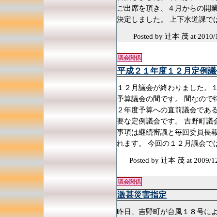
ご出席を頂き、４月からの開
決定しました。 上下水道課で
Posted by 辻本 茂
at 2010/
議会関係
平成２１年度１２月定例議
１２月議会が終わりました。
予算議会の間です。 間なので
２年度予算への直前議会であ
要な定例議会です。 吉野町議
事項は継続審議と毎回委員長
れます。 今回の１２月議会で
Posted by 辻本 茂
at 2009/1
議会関係
激甚災害指定
昨日、吉野町が台風１８号によ