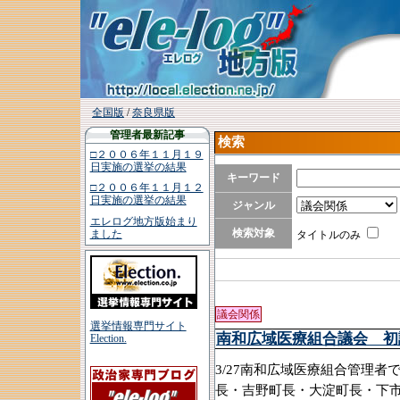
全国版
/
奈良県版
管理者最新記事
検索
□２００６年１１月１９
日実施の選挙の結果
キーワード
□２００６年１１月１２
日実施の選挙の結果
ジャンル
エレログ地方版始まり
検索対象
ました
タイトルのみ
議会関係
選挙情報専門サイト
南和広域医療組合議会 初
Election.
3/27南和広域医療組合管理
長・吉野町長・大淀町長・下