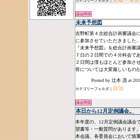
カテゴリーフォルダ｜
議会関係
未来予想図
吉野町第４次総合計画審議会に
に参加させていただきました。
『未来予想図』を総合計画審
７日の２日間での４分科会であ
２日間は僕もほとんど参加さ
答については大変厳しいものが
Posted by 辻本 茂
at 20
自治
カテゴリーフォルダ｜
議会関係
本日から12月定例議会。
本年度の、12月定例議会議会
望書等・一般質問があります。
本会議、各委員会において慎重