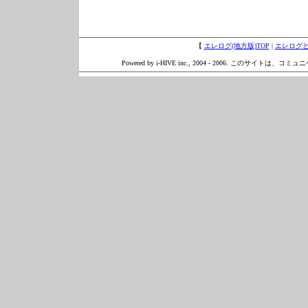
【
エレログ(地方版)TOP
|
エレログ
Powered by i-HIVE inc., 2004 - 2006. このサイトは