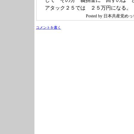
して その分 義捐金に 回すのは 
アタック２５では ２５万円になる。
Posted by 日本共産党
コメントを書く