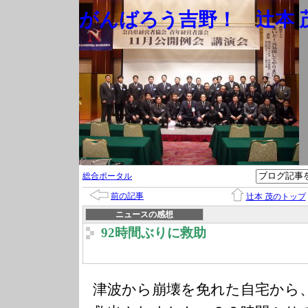
がんばろう吉野！ 辻本 茂
総合ポータル
前の記事
辻本 茂のトップ
ニュースの感想
92時間ぶりに救助
津波から崩壊を免れた自宅から