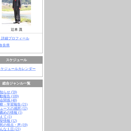
辻本 茂
> 詳細プロフィール
 奈良県
スケジュール
スケジュールカレンダー
総合ジャンル一覧
知らせ (59)
動報告 (109)
会関係 (48)
視察・学習報告 (21)
ニュースの感想 (32)
お薦めの情報 (1)
えて (1)
挙情報 (12)
市民の視点・声 (19)
こんな１日 (21)