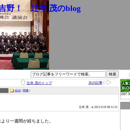
野！ 辻本 茂のblog
次の記事
辻本 茂のトップ
自治
|
関東
|
2007.
辻本 茂
at 2011/3/19 08:11:51
生より一週間が経ちました。