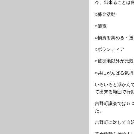
今、出来ることは
○募金活動
○節電
○物資を集める・送
○ボランティア
○被災地以外が元
○共にがんばる気持
いろいろと浮かん
て出来る範囲で行
吉野町議会では５
た。
吉野町に対して自
募金活動を始めま