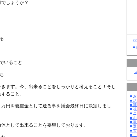
何でしょうか？
る
>
■
気でいること
ち
できます。今、出来ることをしっかりと考えること！そし
動すること。
■ お
■ 活
■ 議
０万円を義援金として送る事を議会最終日に決定しまし
■ 
■ 
■ 
■ 教
治体として出来ることを要望しております。
■ 選
■ 
■ 
した。