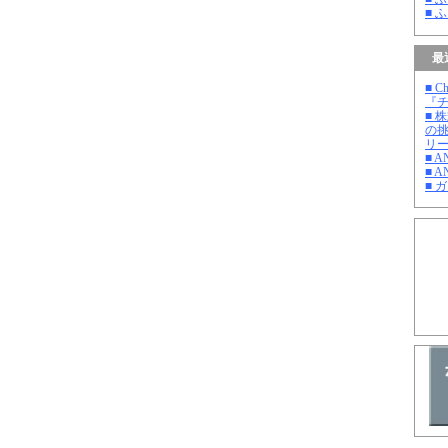
■ 
最
■ C
『チ
■ 
の
リ
■ 
■ A
■ 