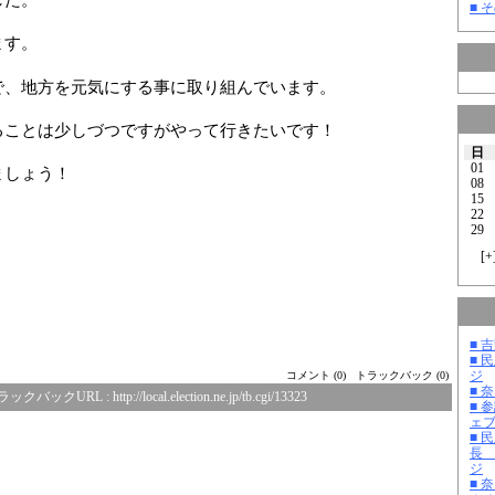
■ そ
ます。
で、地方を元気にする事に取り組んでいます。
ることは少しづつですがやって行きたいです！
日
01
ましょう！
08
15
22
29
[
+
■ 
■ 
ジ
コメント (0)
トラックバック (0)
■ 
ラックバックURL :
http://local.election.ne.jp/tb.cgi/13323
■ 
ェ
■ 
長
ジ
■ 