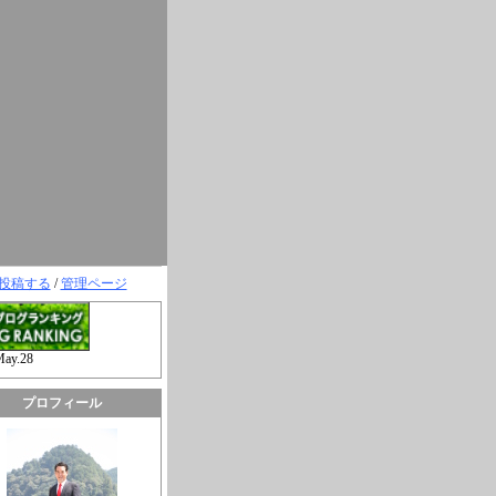
投稿する
/
管理ページ
May.28
プロフィール