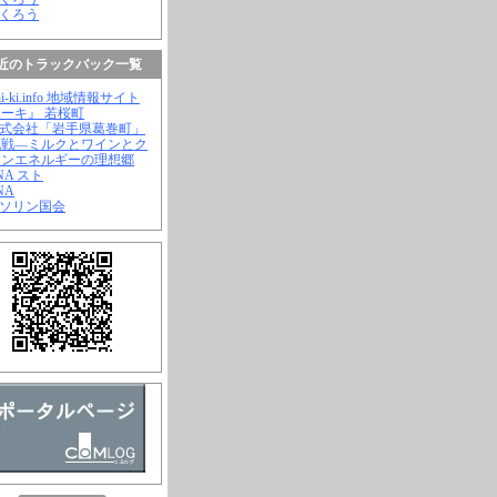
ふくろう
近のトラックバック一覧
hi-ki.info 地域情報サイト
ーキ』 若桜町
株式会社「岩手県葛巻町」
挑戦―ミルクとワインとク
ーンエネルギーの理想郷
ANA スト
NA
ガソリン国会