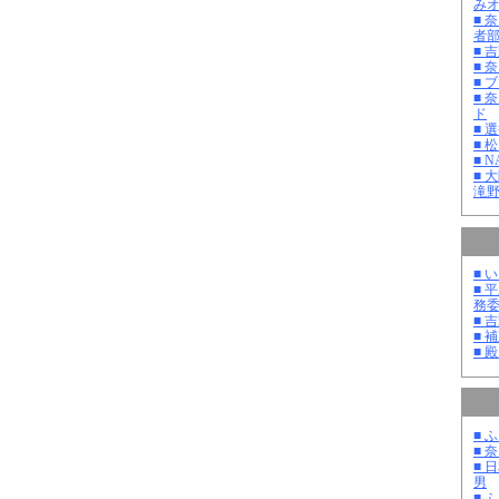
み
■ 
者
■ 
■ 
■ 
■ 
ド
■ 
■ 
■ 
■ 
滝
■ 
■ 
務
■ 
■ 
■ 
■ 
■ 
■ 
男
■ 