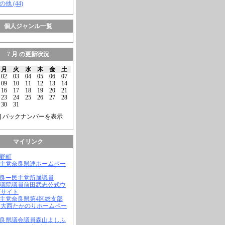
の他 (44)
個人ジャンル一覧
7 月 の更新状況
月
火
水
木
金
土
02
03
04
05
06
07
09
10
11
12
13
14
16
17
18
19
20
21
23
24
25
26
27
28
30
31
] バックナンバーを表示
マイリンク
吉野町
民主党奈良県連ホームペー
奈良ー民主党所属議員
参議院議員前田武志公式ウ
ブサイト
民主党奈良県第4区総支部
 大西たかのりホームペー
奈良県議会議員森山よしふ