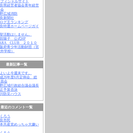
オフィシャルサイト
奈良県経営者協会青年経営
部会
吉野広域消防
奈良新聞社
ブログ王ランキング
奈良特選ホームページガイ
選挙活動はしません。
松田陽子 公式HP
NARA CLUB ２０１０
大阪府青少年活動財団（宮
野外学校）
最新記事一覧
いよいよ今週末です。
平成26年度6月定例会、総
委員会
吉野広域行政組合議会議長
補正予算否決
殿川防災ハウス
最近のコメント一覧
ふくろう
奈良市民
日本共産党めっちゃ大嫌い
ふくろう