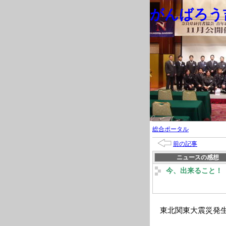
がんばろう吉
総合ポータル
前の記事
ニュースの感想
今、出来ること！
東北関東大震災発