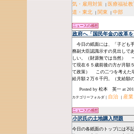
気・雇用対策
医療福祉教
｜
道・東北
関東
中部
｜
｜
ニュースの感想
政府へ「国民年金の改革を
今日の紙面には、「子ども手
務副大臣認識示すの見出しで
しい。（財源無では当然） 
て現在６５歳前後の方が月額
て政策） この二つを考えた
給月額２万６千円。（支給額
Posted by 松本 英一
at 201
自治
産業
カテゴリーフォルダ｜
｜
ニュースの感想
小沢氏の土地購入問題
今日の各紙面のトップには不記