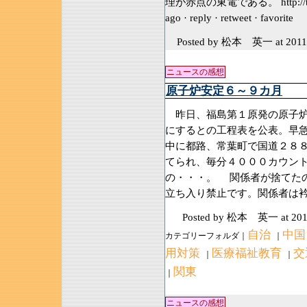
理が赤点の東電である。 http://t.
ago · reply · retweet · favorit
Posted by 松本 英一
at 2011
ニュースの感想
原子炉安定６～９カ月
昨日、福島第１原発の原子炉
にするとの工程表を公表。早
中に都路、常葉町で国道２８
てられ、毎分４０００カウン
の・・・。 関係者が捨てた
立ち入り禁止です。関係者は
Posted by 松本 英一
at 20
自治
中国
カテゴリーフォルダ｜
｜
用対策
医療福祉教育
交
｜
｜
関東
｜
ニュースの感想