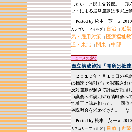
したい」と民主党幹部。 現
ットによる選挙運動は事実上
Posted by 松本 英一
at 2010
自治
近畿
カテゴリーフォルダ｜
｜
気・雇用対策
医療福祉教
｜
道・東北
関東
中部
｜
｜
ニュースの感想
自立構成施設「開所は拙速
２０１０年４月１０日の福島
は拙速で強引だ」が掲載され
反対運動が起きて計画が頓挫
市議会への説明や近隣町会へ
て着工に踏み切った。 国側
や説明会を求めてきた。 な
Posted by 松本 英一
at 2010
自治
近畿
カテゴリーフォルダ｜
｜