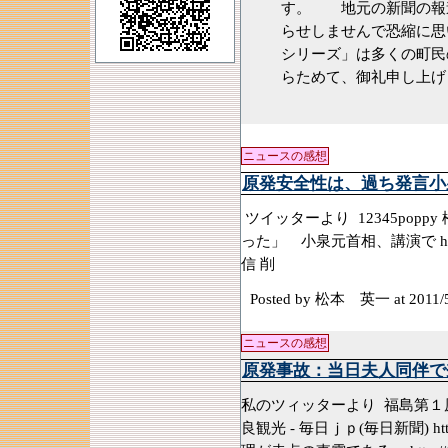
す。 地元の新聞の報
らせしませんで恐縮に
シリーズ」は多くの町
らためて、御礼申し上
ニュースの感想
原発安全性は、過ち発言小
ツイッターより 12345po
った」 小泉元首相、講演で http://
信 削
Posted by 松本 英一
at 2011/
ニュースの感想
原発事故：当日夫人同伴で
私のツィッターより 福島第
良観光 - 毎日ｊｐ(毎日新聞) http://