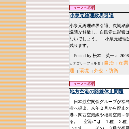
ニュースの感想
小泉元総理政界引退
小泉元総理政界引退、次期衆
議院が解散し、自民党に影響
ないでしょう。 小泉元総理
残ります。
Posted by 松本 英一
at 2008
自治
産業
カテゴリーフォルダ｜
｜
通
環境
外交・防衛
｜
｜
ニュースの感想
地方空港の路線休止問題
日本航空関係グループが福島
省へ提出。来年２月から廃止
港～関西空港線や福島空港～
る。 空港には、１種、２種
います。 その、３種が福島