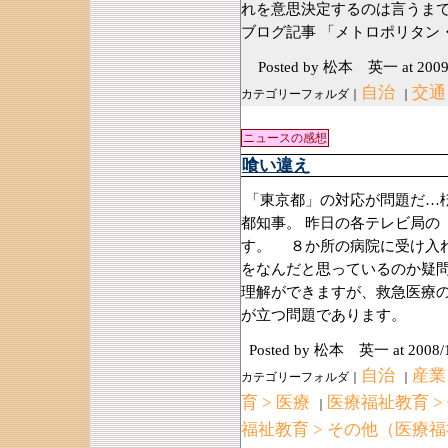
れを意思決定するのは言うまで
ブログ記事 「メトロポリタ
Posted by 松本 英一
at 2009
自治
交通
カテゴリーフォルダ｜
｜
ニュースの感想
喰い違え
「東京都」の対応が問題だ…
都知事。 昨日の各テレビ局の
す。 ８か所の病院に受け入
をなんだと思っているのか疑
理解ができますが、救急医療
が立つ問題であります。
Posted by 松本 英一
at 2008/
自治
産業
カテゴリーフォルダ｜
｜
育 > 医療
医療福祉教育 >
｜
福祉教育 > その他（医療