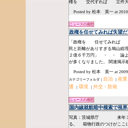
権を 交代すれば 立件
Posted by 松本 英一
at 2010
ニュースの感想
政権を任せてみれば失望だ
「政権を 任せてみれば 失
民と距離がありすぎる鳩山総理
２億６千万円」 ・ ・ 論よ
が多くなりました。 関連掲示
Posted by 松本 英一
at 2009
自治
産業
カテゴリーフォルダ｜
｜
通
環境
外交・防衛
｜
｜
ニュースの感想
国内線就航暗中模索で視界
写真：茨城県庁 来年３月
る。 箱物行政のつけがここ