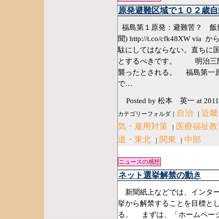
原発避難区域で１０２歳自
福島第１原発：避難苦？ 飯舘
聞) http://t.co/cfk
48XW vi
駄にしてはならない。直ちに
とするべきです。 明治三陸
襲ったとされる。 福島第一
で…
Posted by 松本 英一
at 2011
自治
近畿
カテゴリーフォルダ｜
｜
気・雇用対策
医療福祉教
｜
道・東北
関東
中部
｜
｜
ニュースの感想
ネット選挙解禁の動き
新聞紙上などでは、インター
挙から解禁することを目標と
る。 まずは、「ホームペー