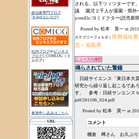
される。以下ツィツターです。 
議 園児２千人が退園・県外へ…
政治家専門ブログ
"le-log(エレログ)
yomiDr./ヨミドクター(読売新聞) ht
Posted by 松本 英一
at 2011
医療福祉教育
カテゴリーフォルダ｜
北 > 福島県
社内ブログ
や
ビジネス
ブログ
にCOMLOG（コ
ニュースの感想
ムログ）
鳴らされていた警鐘
日経サイエンス「東日本大震
研究から繰り返し起こるであ
す。 参考：日経サンエンス http:/
pdf/201106_024.
pdf
Posted by 松本 英一
at 20
参加申し込みはこちら
URL
コメント
棚倉 樽さん お久ぶり