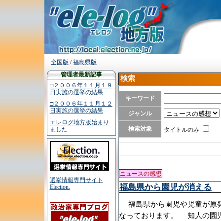
全国版
/
福島県版
管理者最新記事
検索
□２００６年１１月１９
日実施の選挙の結果
キーワード
□２００６年１１月１２
日実施の選挙の結果
ジャンル
エレログ地方版始まり
検索対象
ました
タイトルのみ
ニュースの感想
選挙情報専門サイト
福島県から園児が消える
Election.
福島県から園児や児童が原発
なっております。 知人の園