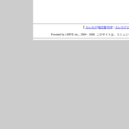
【
エレログ(地方版)TOP
|
エレログ
Powered by i-HIVE inc., 2004 - 2006. このサイトは