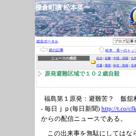
棚倉町議 松本英一
総合ポータル
前の記事
松本 英一のトッ
ニュースの感想
自治
|
近畿
|
中国・四国
|
九
交通
|
環境
|
外交・防衛
|
北
原発避難区域で１０２歳自殺
福島第１原発：避難苦？ 飯舘
- 毎日ｊｐ(毎日新聞)
http://t.co/cf
からの配信ニュースである。
この出来事を無駄にしてはな