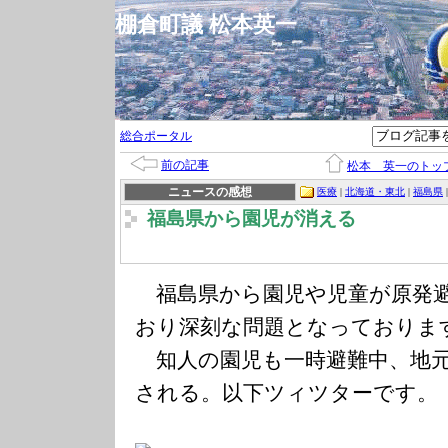
棚倉町議 松本英一
総合ポータル
前の記事
松本 英一のトッ
ニュースの感想
医療
|
北海道・東北
|
福島県
|
福島県から園児が消える
福島県から園児や児童が原発避
おり深刻な問題となっておりま
知人の園児も一時避難中、地元
される。以下ツィツターです。