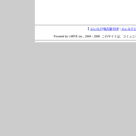
【
エレログ(地方版)TOP
|
エレログ
Powered by i-HIVE inc., 2004 - 2006. このサイトは