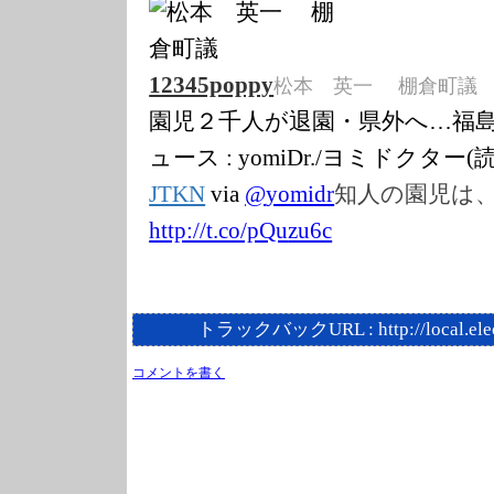
12345poppy
松本 英一 棚倉町議
園児２千人が退園・県外へ…福島の
ュース : yomiDr./ヨミドクター
JTKN
via
@
yomidr
知人の園児は
http://t.co/pQu
zu6c
トラックバックURL :
http://local.el
コメントを書く