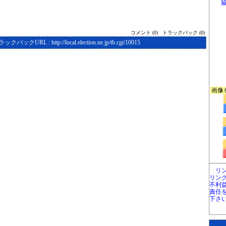
コメント (0)
トラックバック (0)
ラックバックURL :
http://local.election.ne.jp/tb.cgi/10015
画像
リ
リン
不利
責任
下さ