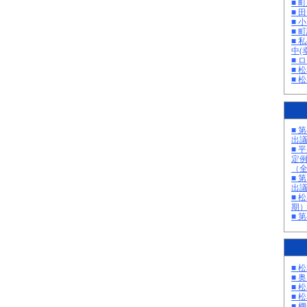
■ 
■ 
■ 
■ 町
■ 
中(
■ 
■ 
■ 
■ 
出
■ 
定
（
■ 
出
■ 
期
■ 
■ 
■ 
■ 
■ 
■ 