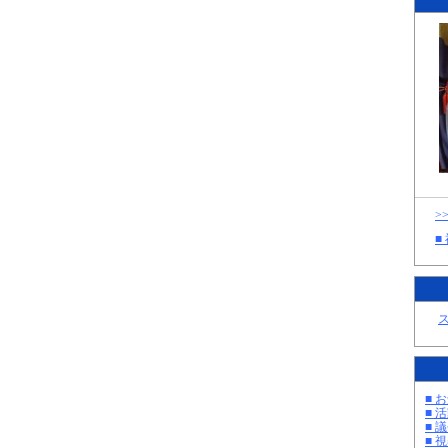
>
■
■ お
■ 活
■ 議
■ 