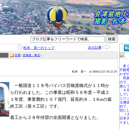
本英一
次の記事
松本 英一のトップ
交通
|
北海道・東北
|
多く
不動
松本 英一
at 2009/12/25 18:22:29
かず
民家
ので
一般国道１１８号バイパス宮橋渡橋式が１１時か
進ん
４月
ら行われました。この事業は昭和５６年度～平成２
して
ニリ
１年度、事業費約１０７億円、延長約８．１Kmの最
る価
終工区（第４工区）です。
めて
切に
《２
着工から２８年待望の全面開通となりました。
日本
りま