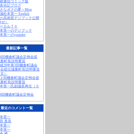
町政通信コミック版
田舎歩記ブログ
小さなボクの夢～Blog
議松本英一 English
私の高画質デジブック公開
幸せ）
ローカルＴＶ
松本英一のデジブック
松本英一のyoutube
最新記事一覧
第4回棚倉町議会定例会提
議案町長説明要旨
平成28年第3回棚倉町議会
例会提出議案町長説明要旨
全文）
第２回棚倉町議会定例会提
議案町長説明要旨
松本英一氏副議長再任（５
）
第4回棚倉町議会定例会
最近のコメント一覧
松本英一
奥田 真吾
松本英一
松本英一
棚倉 樽