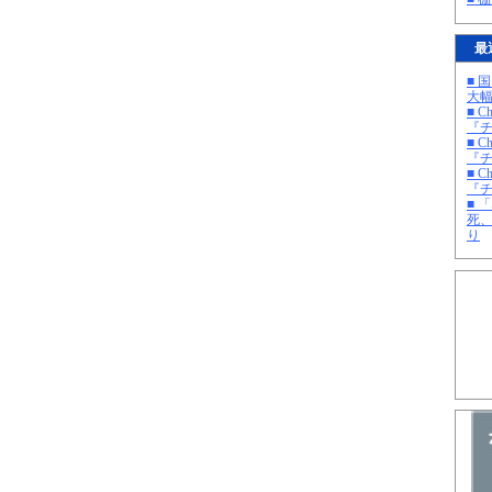
最
■ 
大
■ C
『チ
■ C
『チ
■ C
『チ
■ 
死
り