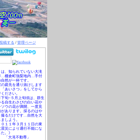
投稿する
/
管理ページ
は、知られていない大滝
尊…棚倉町強梨地内…手付
の自然が一杯です。
の庭先を通り抜けします
、「あいさつ」をしてから
でください。
下旬~５月上旬頃は、群生
いる自生わさびの白い花や
ンソウの花が満開、一度見
値があります。採るのはや
、撮るだけです…自然を大
しましよう。
０１１年３月１１日の東
大震災により通行不能にな
した。》
「大滝不動尊」