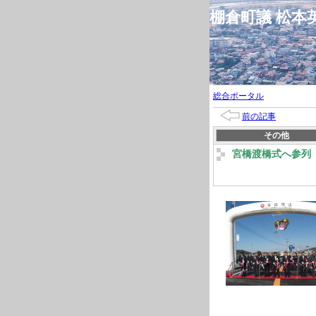
棚倉町議 松
総合ポータル
前の記事
その他
宮橋渡橋式へ参列