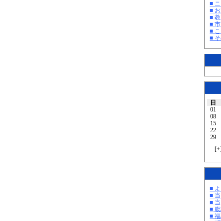
■ 
■ 
■ 教
■ 
■ 
■ そ
日
01
08
15
22
29
[
+
■ 
■ 
■ 
■ 
■ 