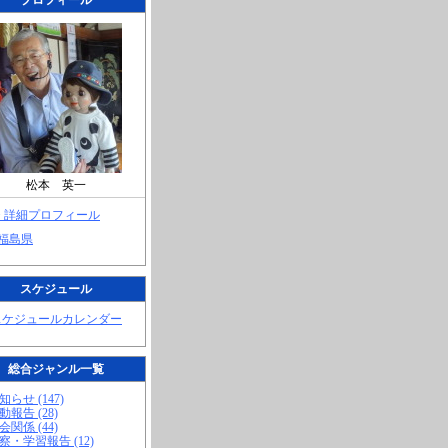
プロフィール
松本 英一
> 詳細プロフィール
 福島県
スケジュール
スケジュールカレンダー
総合ジャンル一覧
知らせ (147)
動報告 (28)
会関係 (44)
視察・学習報告 (12)