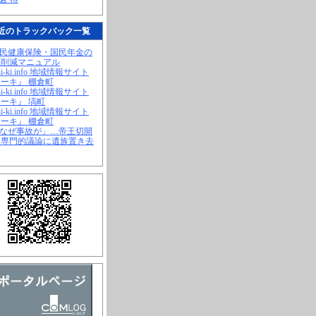
近のトラックバック一覧
国民健康保険・国民年金の
幅削減マニュアル
hi-ki.info 地域情報サイト
ーキ』 棚倉町
hi-ki.info 地域情報サイト
ーキ』 塙町
hi-ki.info 地域情報サイト
ーキ』 棚倉町
「なぜ事故が」…帝王切開
、専門的議論に遺族置き去