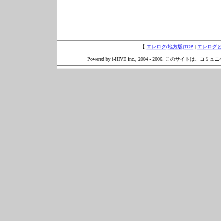
【
エレログ(地方版)TOP
|
エレログ
Powered by i-HIVE inc., 2004 - 2006. このサイトは