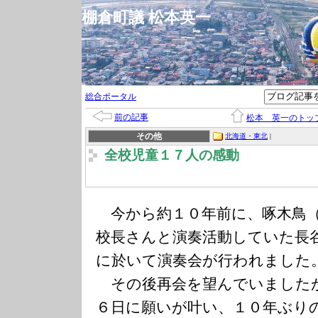
棚倉町議 松本英一
総合ポータル
前の記事
松本 英一のトッ
その他
北海道・東北
|
全校児童１７人の感動
今から約１０年前に、啄木鳥（
校長さんと演奏活動していた長
に於いて演奏会が行われました
その後再会を望んでいました
６日に願いが叶い、１０年ぶり