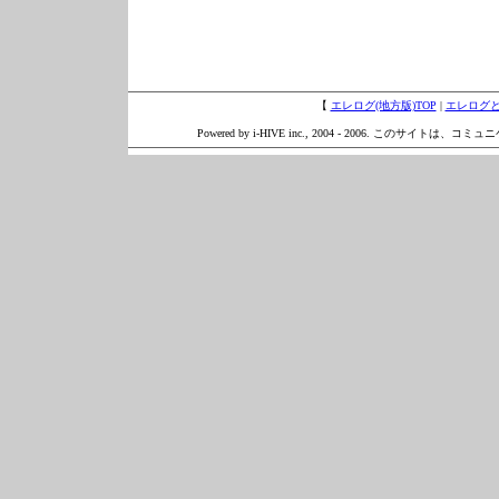
【
エレログ(地方版)TOP
|
エレログ
Powered by i-HIVE inc., 2004 - 2006. このサイトは