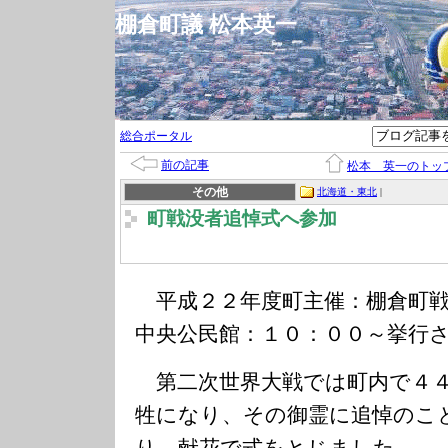
棚倉町議 松本英一
総合ポータル
前の記事
松本 英一のトッ
その他
北海道・東北
|
町戦没者追悼式へ参加
平成２２年度町主催：棚倉町戦
中央公民館：１０：００～挙行
第二次世界大戦では町内で４４
牲になり、その御霊に追悼のこ