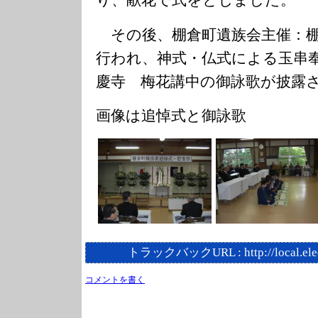
り、献花で式をとじました。
その後、棚倉町遺族会主催：棚
行われ、神式・仏式による玉串
慶寺 梅花講中の御詠歌が披露
画像は追悼式と御詠歌
トラックバックURL :
http://local.el
コメントを書く