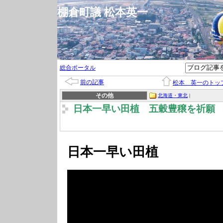
棚倉町議 松本英一
総合ポータル
前の記事
松本 英一のトッ
その他
北海道・東北
|
日本一早い田植 五穀豊穣を祈願
日本一早い田植