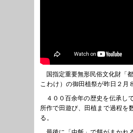
国指定重要無形民俗文化財「都
こわけ）の御田植祭が昨日２月
４００百余年の歴史を伝承して
所作で田遊び、田植まで過程を
る。
最後に「中飯」で餅がまかれ