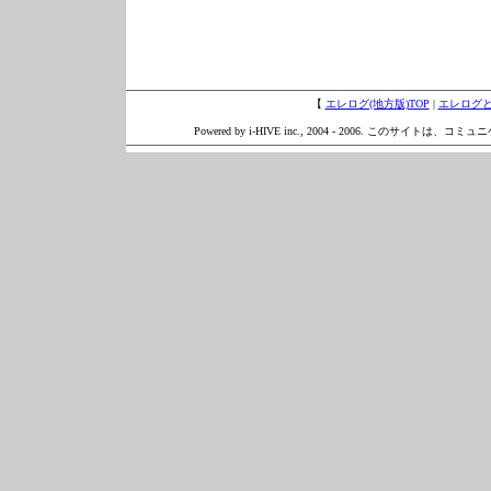
【
エレログ(地方版)TOP
|
エレログ
Powered by i-HIVE inc., 2004 - 2006. このサイトは