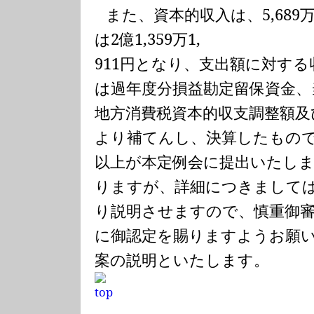
また、資本的収入は、
5,689
は
2
億
1,359
万
1,
911
円となり、支出額に対する
は過年度分損益勘定留保資金、
地方消費税資本的収支調整額及
より補てんし、決算したもの
以上が本定例会に提出いたし
りますが、詳細につきまして
り説明させますので、慎重御
に御認定を賜りますようお願
案の説明といたします。