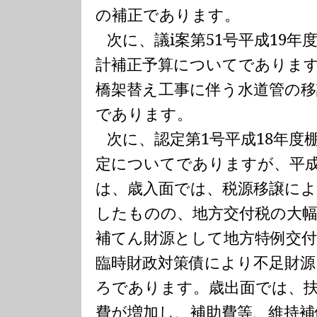
の補正であります。
次に、議
i
案第
51
号平成
19
年
計補正予算についてでありま
橋架替え工事に伴う水道管の移
であります。
次に、認定第
1
号平成
18
年度
定についてでありますが、平
は、歳入面では、税源移譲によ
したものの、地方交付税の大
補てん財源として地方特例交
臨時財政対策債により不足財
ろであります。歳出面では、
費が増加し、補助費等、維持補