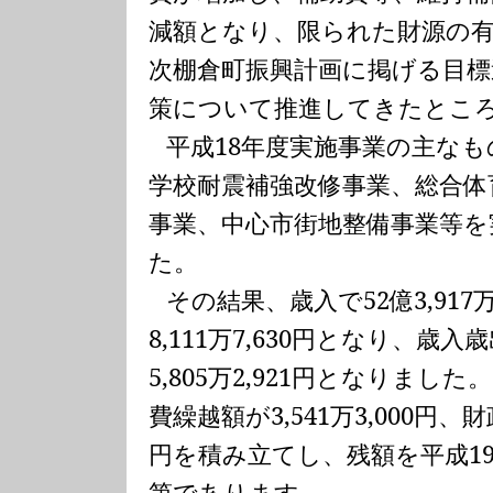
減額となり、限られた財源の
次棚倉町振興計画に掲げる目標
策について推進してきたとこ
平成
18
年度実施事業の主なも
学校耐震補強改修事業、総合体
事業、中心市街地整備事業等
た。
その結果、歳入で
52
億
3,917
8,111
万
7,630
円となり、歳入歳
5,805
万
2,921
円となりました。
費繰越額が
3,541
万
3,000
円、財
円を積み立てし、残額を平成
1
第であります。