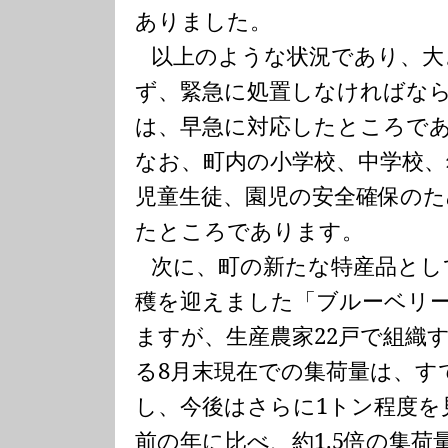
ありました。
以上のような状況であり、大
ず、緊急に処置しなければな
は、早急に対応したところで
なお、町内の小学校、中学校
児童生徒、園児の安全確保のた
たところであります。
次に、町の新たな特産品とし
穫を迎えました「ブルーベリ
ますが、生産農家
22
戸で組織
る
8
月末現在での集荷量は、す
し、今後はさらに
1
トン程度を
前の年に比べ、約
1.5
倍の集荷