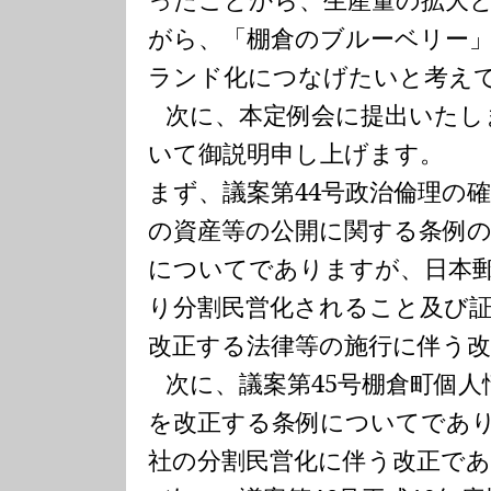
がら、「棚倉のブルーベリー
ランド化につなげたいと考え
次に、本定例会に提出いたし
いて御説明申し上げます。
まず、議案第
44
号政治倫理の
の資産等の公開に関する条例
についてでありますが、日本
り分割民営化されること及び
改正する法律等の施行に伴う
次に、議案第
45
号棚倉町個人
を改正する条例についてであ
社の分割民営化に伴う改正で