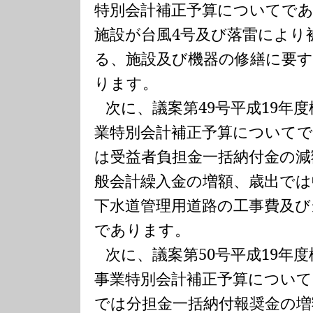
特別会計補正予算についてで
施設が台風
4
号及び落雷により
る、施設及び機器の修繕に要
ります。
次に、議案第
49
号平成
19
年度
業特別会計補正予算について
は受益者負担金一括納付金の減
般会計繰入金の増額、歳出では
下水道管理用道路の工事費及び
であります。
次に、議案第
50
号平成
19
年度
事業特別会計補正予算につい
では分担金一括納付報奨金の増