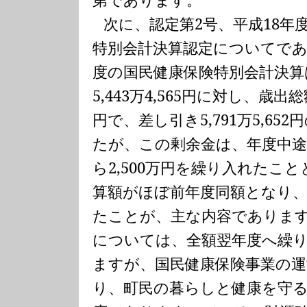
次に、認定第
2
号、平成
18
年
特別会計決算認定についてで
度の国民健康保険特別会計決算
5,443
万
4,565
円に対し、歳出総
円で、差し引き
5,791
万
5,652
円
たが、この剰余金は、年度中
ら
2,500
万円を繰り入れたこと
算額がほぼ前年度同額となり
たことが、主な内容でありま
については、全額翌年度へ繰
ますが、国民健康保険事業の
り、町民の暮らしと健康を守