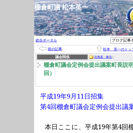
棚倉町議 松本英一
総合ポータル
前の記事
松本 英一のトッ
議会関係
北海道・東北
|
棚倉町議会定例会提出議案町長説
回）
平成
19
年
9
月
11
日招集
第
4
回棚倉町議会定例会提出議
本日ここに、平成
19
年第
4
回