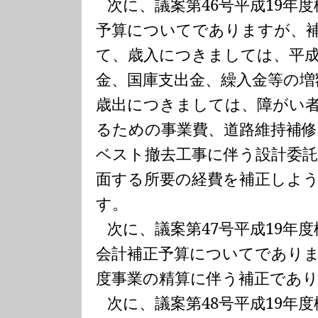
次に、議案第
46
号平成
19
年度
予算についてでありますが、
て、歳入につきましては、平
金、国庫支出金、繰入金等の増
歳出につきましては、障がい
るための事業費、道路維持補修
ベスト撤去工事に伴う設計委
面する所要の経費を補正しよ
す。
次に、議案第
47
号平成
19
年度
会計補正予算についてであり
度事業の精算に伴う補正であ
次に、議案第
48
号平成
19
年度