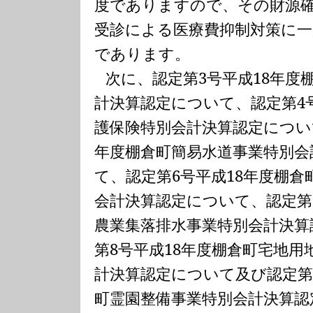
度でありますので、その財源
受診による医療費抑制対策に
であります。
次に、認定第
3
号平成
18
年度
計決算認定について、認定第
4
護保険特別会計決算認定につい
年度棚倉町簡易水道事業特別会
て、認定第
6
号平成
18
年度棚倉
会計決算認定について、認定第
農業集落排水事業特別会計決算
第
8
号平成
18
年度棚倉町宅地用
計決算認定について及び認定
町霊園整備事業特別会計決算認