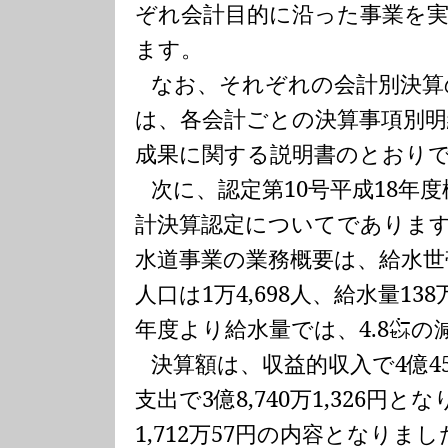
ぞれ会計目的に沿った事業を
ます。
なお、それぞれの会計別決算
は、各会計ごとの決算事項別明
成果に関する説明書のとおり
次に、認定第
10
号平成
18
年度
計決算認定についてでありま
水道事業の業務概要は、給水世
人口は
1
万
4,698
人、給水量
138
年度より給水量では、
4.8
㌫の
決算額は、収益的収入で
4
億
4
支出で
3
億
8,740
万
1,326
円とな
1,712
万
57
円の内容となりまし