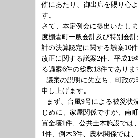
催にあたり、御出席を賜り心
す。
さて、本定例会に提出いたし
度棚倉町一般会計及び特別会計
計の決算認定に関する議案
10
改正に関する議案
2
件、平成
19
る議案
6
件の総数
18
件でありま
議案の説明に先立ち、町政の
申し上げます。
まず、台風
9
号による被災状
じめに、家屋関係ですが、南
置全壊
1
件、公共土木施設では
1
件、倒木
3
件、農林関係では、