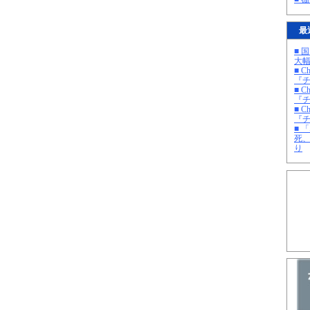
最
■ 
大
■ C
『チ
■ C
『チ
■ C
『チ
■ 
死
り