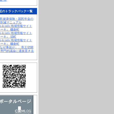
近のトラックバック一覧
国民健康保険・国民年金の
幅削減マニュアル
hi-ki.info 地域情報サイト
ーキ』 棚倉町
hi-ki.info 地域情報サイト
ーキ』 塙町
hi-ki.info 地域情報サイト
ーキ』 棚倉町
「なぜ事故が」…帝王切開
、専門的議論に遺族置き去