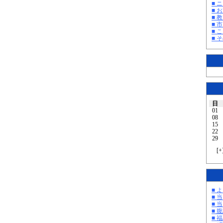
■ 
■ 
■ 教
■ 
■ 
■ そ
日
01
08
15
22
29
[
+
■ 
■ 
■ 
■ 
■ 