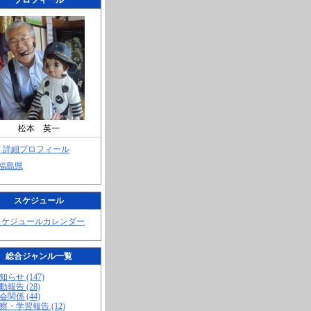
プロフィール
松本 英一
> 詳細プロフィール
 福島県
スケジュール
スケジュールカレンダー
総合ジャンル一覧
知らせ (147)
動報告 (28)
会関係 (44)
視察・学習報告 (12)