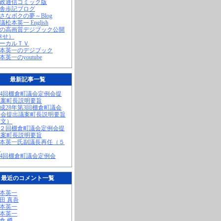
町政通信コミック版
田舎歩記ブログ
小さなボクの夢～Blog
議松本英一 English
私の高画質デジブック公開
幸せ）
ローカルＴＶ
松本英一のデジブック
松本英一のyoutube
最新記事一覧
第4回棚倉町議会定例会提
議案町長説明要旨
平成28年第3回棚倉町議会
例会提出議案町長説明要旨
全文）
第２回棚倉町議会定例会提
議案町長説明要旨
松本英一氏副議長再任（５
）
第4回棚倉町議会定例会
最近のコメント一覧
松本英一
奥田 真吾
松本英一
松本英一
棚倉 樽