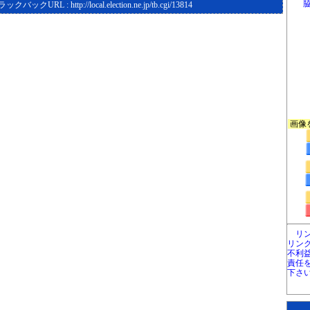
ラックバックURL :
http://local.election.ne.jp/tb.cgi/13814
画像
リ
リン
不利
責任
下さ