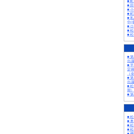
■ 
■ 
■ 
■ 町
■ 
中(
■ 
■ 
■ 
■ 
出
■ 
定
（
■ 
出
■ 
期
■ 
■ 
■ 
■ 
■ 
■ 