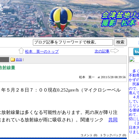
本英一
次の記事
松本 英一のトップ
自治
|
放射線量
多く
不動
松本 英一
at 2011/5/28 08:39:56
かず
民家
ので
５月２８日７：００現在0.252μsv/h（マイクロシーベル
進ん
４月
して
ニリ
る価
は放射線量は多くなる可能性があります。死の灰が降り注
めて
切に
含まれている放射線が雨に吸収され）。関連リンク
共同
《２
日本
りま
コメント (0)
トラックバック (0)