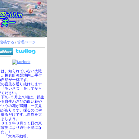
投稿する
/
管理ページ
は、知られていない大滝
尊…棚倉町強梨地内…手付
の自然が一杯です。
の庭先を通り抜けします
、「あいさつ」をしてから
でください。
下旬~５月上旬頃は、群生
いる自生わさびの白い花や
ンソウの花が満開、一度見
値があります。採るのはや
、撮るだけです…自然を大
しましよう。
０１１年３月１１日の東
大震災により通行不能にな
した。》
「大滝不動尊」