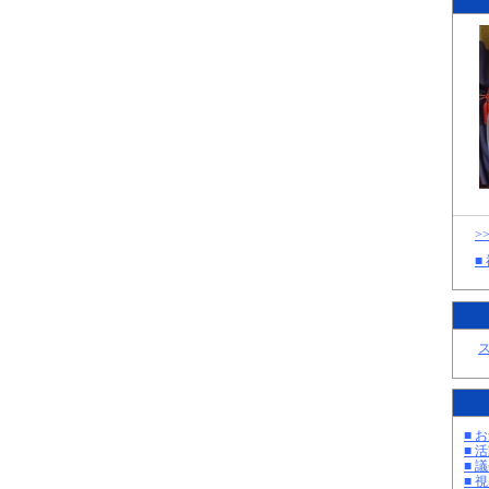
>
■
■ お
■ 活
■ 議
■ 