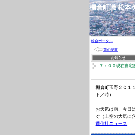
棚倉町議 松
総合ポータル
前の記事
お知らせ
７：００現在自宅
棚倉町玉野２０１１年
ト／時）
お天気は雨、今日
ぐ（上空の大気に
通信社ニュース