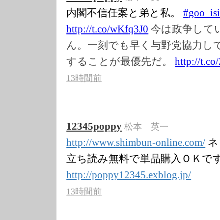
内閣不信任案と弟と私。
#
goo_is
http://t.co/wKf
q3J0
今は政争して
ん。一刻でも早く与野党協力し
することが最優先だ。
http://t.co
13時間前
12345poppy
松本 英一
http://www.shim
bun-online.com/
ネ
立ち読み無料で単品購入ＯＫで
http://poppy123
45.exblog.jp/
13時間前