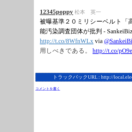
12345poppy
松本 英一
被曝基準２０ミリシーベルト「
能汚染調査団体が批判 - Sankei
http://t.co/8Wf
nWLx
via
@
SankeiB
用しべきである。
http://t.co/pO9
トラックバックURL :
http://local.el
コメントを書く