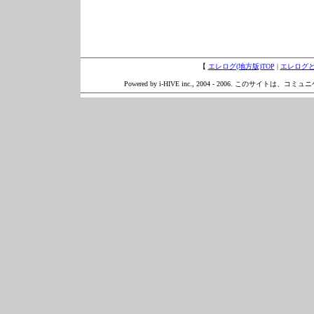
【
エレログ(地方版)TOP
|
エレログ
Powered by i-HIVE inc., 2004 - 2006. このサイトは