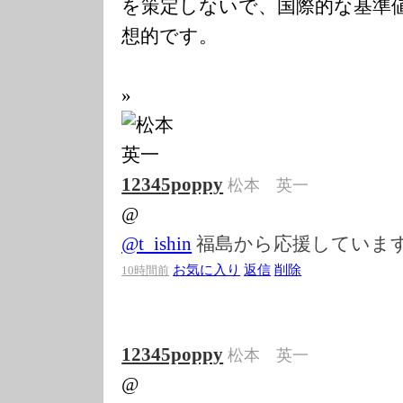
を策定しないで、国際的な基準
想的です。
»
12345poppy
松本 英一
@
@
t_ishin
福島から応援していま
お気に入り
返信
削除
10時間前
12345poppy
松本 英一
@