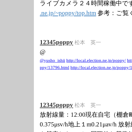
ライブカメラ２４時間稼働中で
.ne.jp/~poppy/t
op.htm
参考：ご覧
12345poppy
松本 英一
@
@
yusho_ishii
http://local.el
ection.ne.jp/po
ppy/
htt
ppy/13796.html
http://local.el
ection.ne.jp/po
ppy/
12345poppy
松本 英一
放射線量：12:00現在自宅（棚
0.375μsv/h地上１m0.21μav