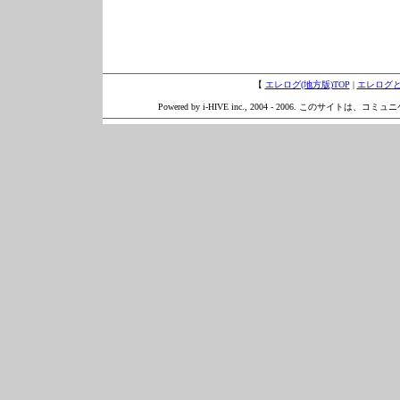
【
エレログ(地方版)TOP
|
エレログ
Powered by i-HIVE inc., 2004 - 2006. このサイトは