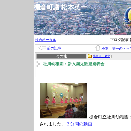
棚倉町議 松本英一
総合ポータル
前の記事
松本 英一のトッ
その他
北海道・東北
|
社川幼稚園：新入園児歓迎発表会
棚倉町立社川幼稚園
されました。
３分間の動画