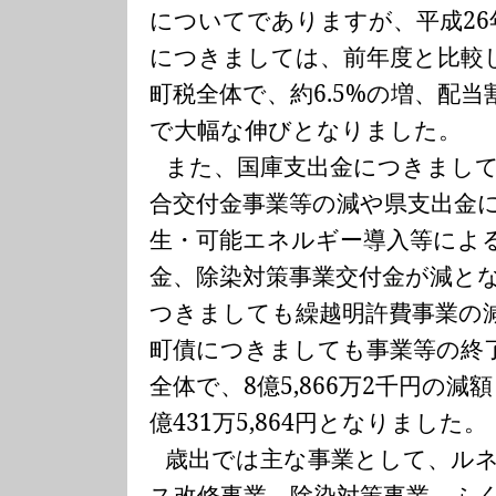
についてでありますが、平成
26
につきましては、前年度と比較
町税全体で、約
6.5%
の増、配当
で大幅な伸びとなりました。
また、国庫支出金につきまし
合交付金事業等の減や県支出金
生・可能エネルギー導入等によ
金、除染対策事業交付金が減と
つきましても繰越明許費事業の
町債につきましても事業等の終
全体で、
8
億
5,866
万
2
千円の減額
億
431
万
5,864
円となりました。
歳出では主な事業として、ル
ス改修事業、除染対策事業、ふ