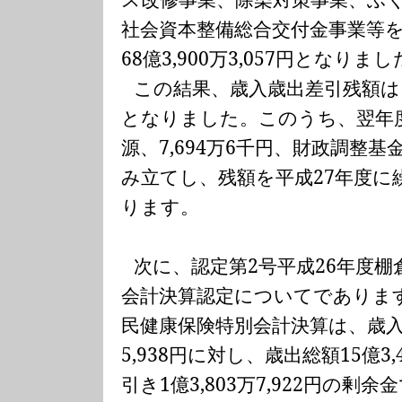
社会資本整備総合交付金事業等
68
億
3,900
万
3,057
円となりまし
この結果、歳入歳出差引残額は
となりました。このうち、翌年
源、
7,694
万
6
千円、財政調整基
み立てし、残額を平成
27
年度に
ります。
次に、認定第
2
号平成
26
年度棚
会計決算認定についてでありま
民健康保険特別会計決算は、歳
5,938
円に対し、歳出総額
15
億
3,
引き
1
億
3,803
万
7,922
円の剰余金