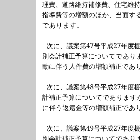
理費、道路維持補修費、住宅維
指導費等の増額のほか、当面す
であります。
次に、議案第
47
号平成
27
年度
別会計補正予算についてであり
動に伴う人件費の増額補正であ
次に、議案第
48
号平成
27
年度
計補正予算についてであります
に伴う返還金等の増額補正であ
次に、議案第
49
号平成
27
年度
別会計補正予算についてであり