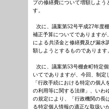
プの修繕費について増額しよう
す。
次に、議案第
52
号平成
27
年度
補正予算についてでありますが
による共済金と修繕費及び漏水
額しようとするものであります
次に、議案第
53
号棚倉町特定
いてでありますが、今回、制定
「行政手続における特定の個人
の利用等に関する法律」、いわ
の規定により、「行政機関の長
る特定個人情報の適正な取扱い