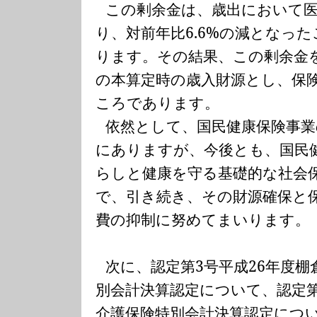
この剰余金は、歳出において
り、対前年比
6.6%
の減となった
ります。その結果、この剰余金
の本算定時の歳入財源とし、保
ころであります。
依然として、国民健康保険事業
にありますが、今後とも、国民
らしと健康を守る基礎的な社会
で、引き続き、その財源確保と
費の抑制に努めてまいります。
次に、認定第
3
号平成
26
年度棚
別会計決算認定について、認定
介護保険特別会計決算認定につ