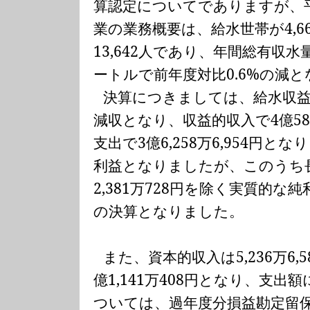
算認定についてでありますが、
業の業務概要は、給水世帯が
4,6
13,642
人であり、年間総有収水
ートルで前年度対比
0.6%
の減と
決算につきましては、給水収
減収となり、収益的収入で
4
億
5
支出で
3
億
6,258
万
6,954
円となり
利益となりましたが、このうち
2,381
万
728
円を除く実質的な純
の決算となりました。
また、資本的収入は
5,236
万
6,5
億
1,141
万
408
円となり、支出額
ついては、過年度分損益勘定留