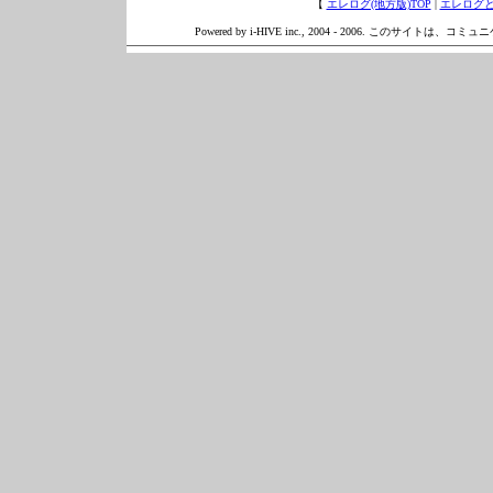
【
エレログ(地方版)TOP
|
エレログ
Powered by i-HIVE inc., 2004 - 2006. このサイトは