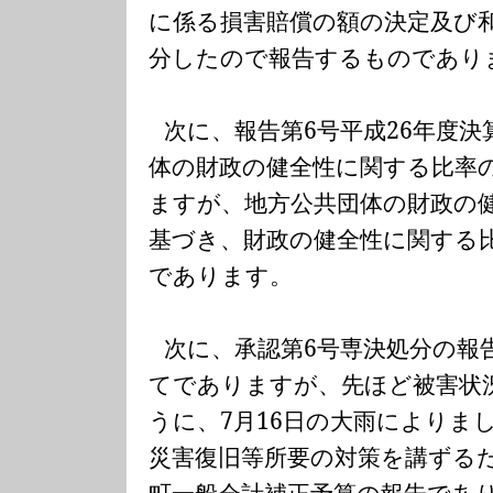
に係る損害賠償の額の決定及び
分したので報告するものであり
次に、報告第
6
号平成
26
年度決
体の財政の健全性に関する比率
ますが、地方公共団体の財政の
基づき、財政の健全性に関する
であります。
次に、承認第
6
号専決処分の報
てでありますが、先ほど被害状
うに、
7
月
16
日の大雨によりま
災害復旧等所要の対策を講ずる
町一般会計補正予算の報告であ