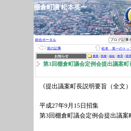
棚倉町議 松本英一
総合ポータル
前の記事
松本 英一のトッ
お知らせ
農業
|
医療
|
福祉
|
教育
|
環
第3回棚倉町議会定例会提出議案町
《提出議案町長説明要旨（全文
平成
年
月
日招集
27
9
15
第
回棚倉町議会定例会提出議案
3