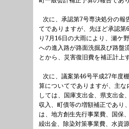
次に、承認第
7
号専決処分の報
てでありますが、先ほど承認第
り
7
月
16
日の大雨により、瀬ケ
への進入路が路面洗掘及び路盤
とから、災害復旧費を補正計上
次に、議案第
46
号平成
27
年度
算についてでありますが、主な
しては、国庫支出金、県支出金
収入、町債等の増額補正であり
は、地方創生先行事業費、国保
繰出金、除染対策事業費、水資