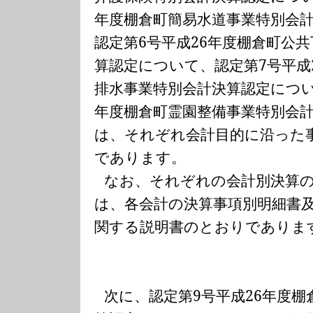
年度棚倉町簡易水道事業特別会
認定第
6
号平成
26
年度棚倉町公共
算認定について、認定第
7
号平成
排水事業特別会計決算認定につ
年度棚倉町霊園整備事業特別会
は、それぞれ会計目的に沿った
であります。
なお、それぞれの会計別決算
は、各会計の決算事項別明細書
関する説明書のとおりでありま
次に、認定第
9
号平成
26
年度棚