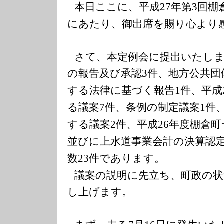
本日ここに、平成
年第
回棚
27
3
にあたり、御出席を賜り心より
さて、本定例会に提出いたし
の報告及び承認
件、地方公共団
3
する法律に基づく報告
件、平成
1
る議案
件、条例の制定議案
件
7
1
する議案
件、平成
年度棚倉町
2
26
並びに上水道事業会計の決算認
数
件であります。
23
議案の説明に先立ち、町政の
し上げます。