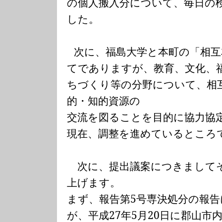
の個人搬入分について、毎日の
した。
次に、福島大学と本町の「相互
てでありますが、教育、文化、
ちづくり等の分野について、相
的・知的資源の
交流を図ることを目的に協力協
現在、調整を進めているところ
次に、提出議案につきまして
上げます。
まず、報告第
5
号専決処分の報告
が、平成
27
年
5
月
20
日に郡山市