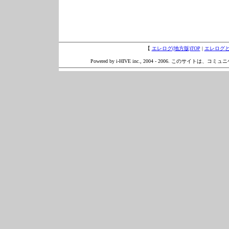
【
エレログ(地方版)TOP
|
エレログ
Powered by i-HIVE inc., 2004 - 2006. このサイトは