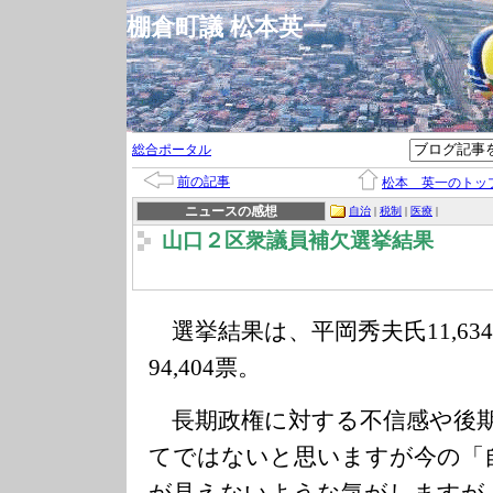
棚倉町議 松本英一
総合ポータル
前の記事
松本 英一のトッ
ニュースの感想
自治
|
税制
|
医療
|
山口２区衆議員補欠選挙結果
選挙結果は、平岡秀夫氏11,63
94,404票。
長期政権に対する不信感や後期
てではないと思いますが今の「