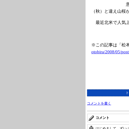
意
（秋）と違え山桜
最近北米で人気上
※この記事は「松
otobira/2008/05
/pos
ト
コメントを書く
コメント
はじめまして。ずい