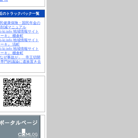
近のトラックバック一覧
国民健康保険・国民年金の
幅削減マニュアル
hi-ki.info 地域情報サイト
ーキ』 棚倉町
hi-ki.info 地域情報サイト
ーキ』 塙町
hi-ki.info 地域情報サイト
ーキ』 棚倉町
「なぜ事故が」…帝王切開
、専門的議論に遺族置き去