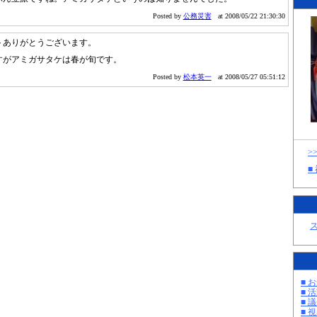
Posted by
公務災害
at 2008/05/22 21:30:30
トありがとうございます。
すがアミガサタケは春が旬です。
Posted by
松本英一
at 2008/05/27 05:51:12
>
■
■ お
■ 活
■ 議
■ 