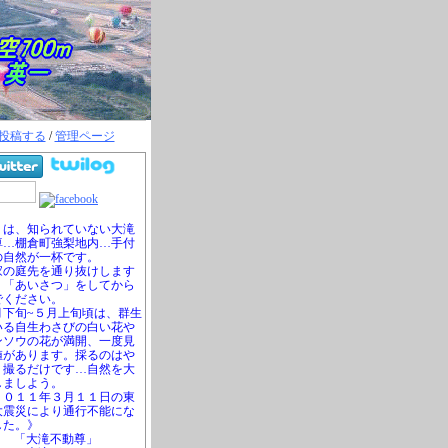
投稿する
/
管理ページ
は、知られていない大滝
尊…棚倉町強梨地内…手付
の自然が一杯です。
の庭先を通り抜けします
、「あいさつ」をしてから
でください。
下旬~５月上旬頃は、群生
いる自生わさびの白い花や
ンソウの花が満開、一度見
値があります。採るのはや
、撮るだけです…自然を大
しましよう。
０１１年３月１１日の東
大震災により通行不能にな
した。》
「大滝不動尊」