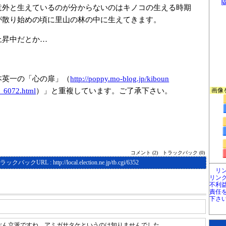
外と生えているのが分からないのはキノコの生える時期
が散り始めの頃に里山の林の中に生えてきます。
昇中だとか…
本英一の「心の扉」（
http://poppy.mo
-blog.jp/kiboun
t_6072.html
）」と重複しています。ご了承下さい。
画像
コメント (2)
トラックバック (0)
ラックバックURL :
http://local.election.ne.jp/tb.cgi/6352
リ
リン
不利
責任
下さ
ぶん立派ですね。アミガサタケというのは知りませんでした。