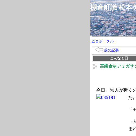
棚倉町議 松
総合ポータル
前の記事
こんな１日
高級食材アミガサ
今日、知人が近く
た
「
人
ま