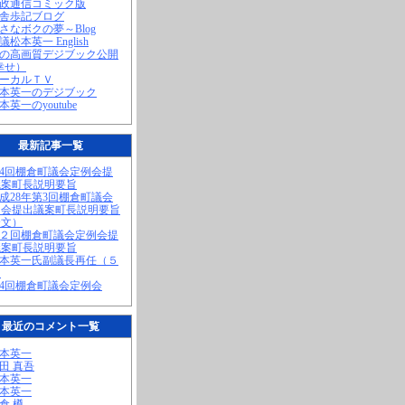
町政通信コミック版
田舎歩記ブログ
小さなボクの夢～Blog
議松本英一 English
私の高画質デジブック公開
幸せ）
ローカルＴＶ
松本英一のデジブック
松本英一のyoutube
最新記事一覧
第4回棚倉町議会定例会提
議案町長説明要旨
平成28年第3回棚倉町議会
例会提出議案町長説明要旨
全文）
第２回棚倉町議会定例会提
議案町長説明要旨
松本英一氏副議長再任（５
）
第4回棚倉町議会定例会
最近のコメント一覧
松本英一
奥田 真吾
松本英一
松本英一
棚倉 樽