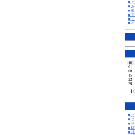
■ 
■ 
■ 教
■ 
■ 
■ そ
日
01
08
15
22
29
[
+
■ 
■ 
■ 
■ 
■ 