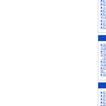
■ 
■ 
■ 
■ 町
■ 
中(
■ 
■ 
■ 
■ 
出
■ 
定
（
■ 
出
■ 
期
■ 
■ 
■ 
■ 
■ 
■ 