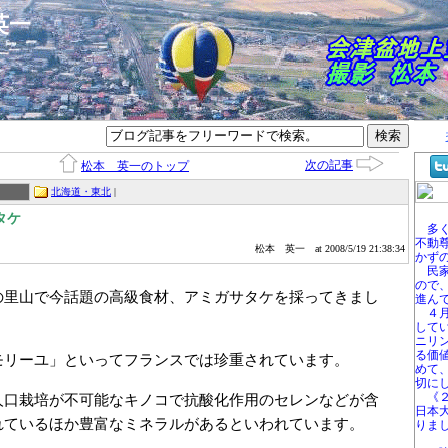
本英一
次の記事
松本 英一のトップ
北海道・東北
|
タケ
多く
不動
松本 英一
at 2008/5/19 21:38:34
かず
民家
ので
の里山で今話題の高級食材、アミガサタケを採ってきまし
進ん
４月
。
して
ニリ
る価
モリーユ」といってフランスでは珍重されています。
めて
切に
《２
口栽培が不可能なキノコで抗酸化作用のセレンなどが含
日本
れているほか豊富なミネラルがあるといわれています。
りま