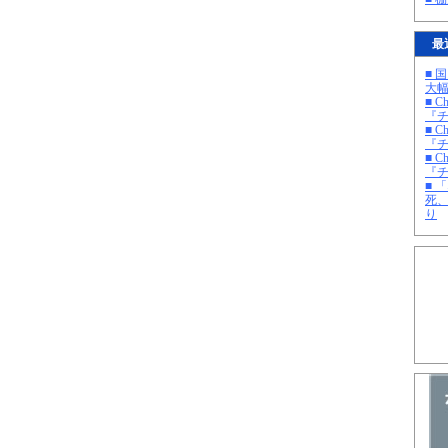
最
■ 
大
■ C
『チ
■ C
『チ
■ C
『チ
■ 
死
り