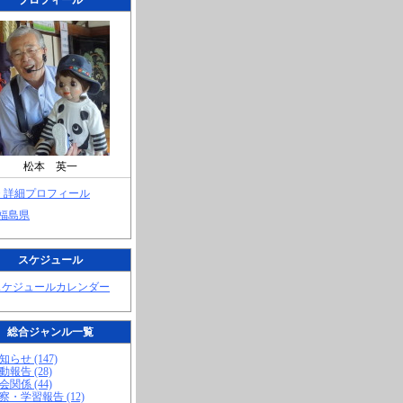
プロフィール
松本 英一
> 詳細プロフィール
 福島県
スケジュール
スケジュールカレンダー
総合ジャンル一覧
知らせ (147)
動報告 (28)
会関係 (44)
視察・学習報告 (12)