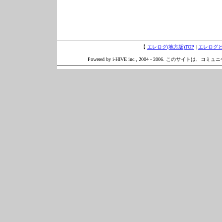
【
エレログ(地方版)TOP
|
エレログ
Powered by i-HIVE inc., 2004 - 2006. このサイトは