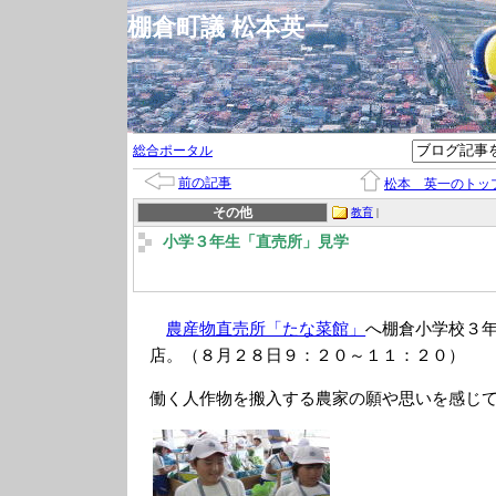
棚倉町議 松本英一
総合ポータル
前の記事
松本 英一のトッ
その他
教育
|
小学３年生「直売所」見学
農産物直売所「たな菜館」
へ棚倉小学校３
店。（８月２８日９：２０～１１：２０）
働く人作物を搬入する農家の願や思いを感じ