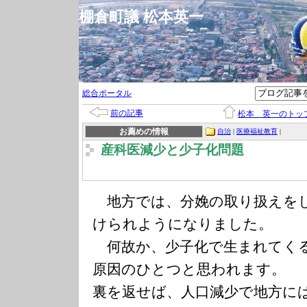
棚倉町議 松本英一
総合ポータル
前の記事
松本 英一のトッ
お薦めの情報
自治
|
医療福祉教育
|
産科医減少と少子化問題
地方では、分娩の取り扱えを
けられようになりました。
何故か、少子化で生まれてく
原因のひとつと思われます。
裏を返せば、人口減少で地方に