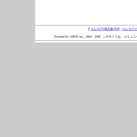
【
エレログ(地方版)TOP
|
エレログ
Powered by i-HIVE inc., 2004 - 2006. このサイトは