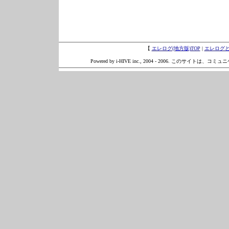
【
エレログ(地方版)TOP
|
エレログ
Powered by i-HIVE inc., 2004 - 2006. このサイトは