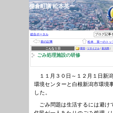
棚倉町議 松本英一
総合ポータル
前の記事
松本 英一のトッ
こんな１日
環境
|
リサイクル
|
新潟県
|
ごみ処理施設の研修
１１月３０日～１２月１日新潟
環境センターと白根新潟市環境
した。
ごみ問題は生活するには避け