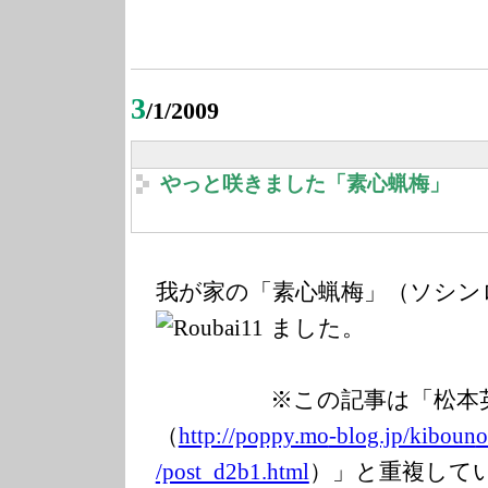
3
/1/2009
やっと咲きました「素心蝋梅」
我が家の「素心蝋梅」（ソシン
ました。
※この記事は「松本
（
http://poppy.mo
-blog.jp/kiboun
o
/post_d2b1.html
）」と重複して