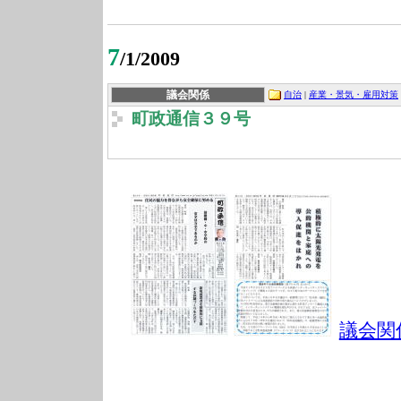
7
/1/2009
議会関係
自治
|
産業・景気・雇用対策
町政通信３９号
議会関