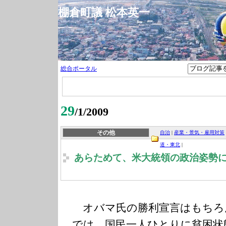
棚倉町議 松本英一
総合ポータル
29
/1/2009
その他
自治
|
産業・景気・雇用対策
道・東北
|
あらためて、米大統領の政治姿勢
オバマ氏の勝利宣言はもちろ
では、国民一人ひとりに貧困状