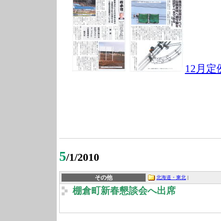
12月定
5
/1/2010
その他
北海道・東北
|
棚倉町新春懇談会へ出席