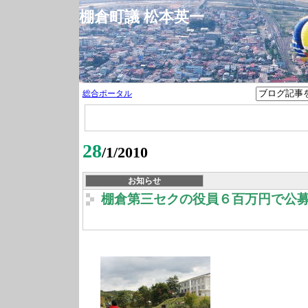
棚倉町議 松本英一
総合ポータル
28
/1/2010
お知らせ
棚倉第三セクの役員６百万円で公