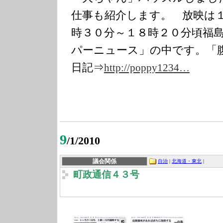
仕事も紹介します。
放映は
時３０分～１８時２０分頃福
パーニュース」の中です。
「
日記⇒
http://poppy123
4…
9
/1/2010
議会関係
自治
|
北海道・東北
|
町政通信４３号