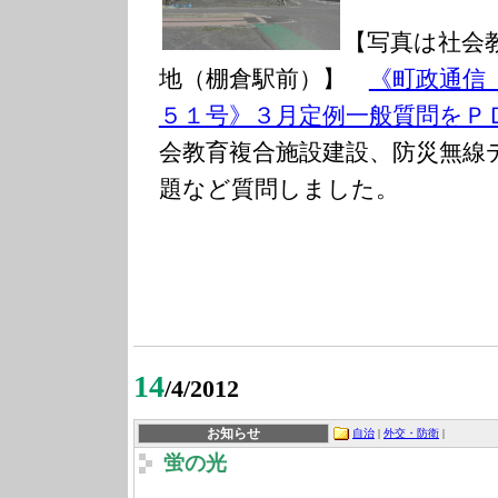
【写真は社会
地（棚倉駅前）】
《町政通信
５１号》３月定例一般質問をＰ
会教育複合施設建設、防災無線
題など質問しました。
14
/4/2012
お知らせ
自治
|
外交・防衛
|
蛍の光