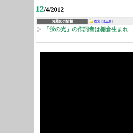
12
/4/2012
お薦めの情報
教育
|
埼玉県
|
「蛍の光」の作詞者は棚倉生まれ
卒業式の式歌「蛍の光」は棚倉生まれの稲
【本名は稲垣真次郎】の作詞です。
河合塾講師、中西光雄氏の「棚倉町歴史講座」
センター講演で明らかになりました。 稲垣千
５年生まれ１９１３年没で、「蛍の光」の作
時代の終わりごろに棚倉藩士の子として棚倉
から読書や習字を学び、日光…