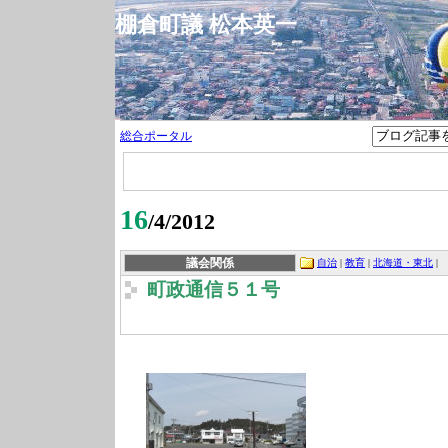
棚倉町議 松本英一
総合ポータル
16
/4/2012
議会関係
自治
|
教育
|
北海道・東北
|
町政通信５１号